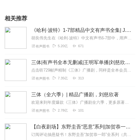
相关推荐
《哈利·波特》1-7部精品中文有声书全集| J.K.罗琳原著，光合积木演播
胡良伟先生在《哈利·波特》中文有声书6-7部中，用声音带领着大家继续魔法之旅。为保证作品的一致性，给大家带来完整的魔法体验，我们与版权方PottermoreP...
5.20亿
671
有声图书
三体|有声书全本无删减|王明军单播|刘慈欣原著
点击听729献声精制《三体》广播剧，同样是全本会员免费畅听，快来感受声音大戏的魅力！【购买须知】1、本作品部分集数为免费试听。2、版权归原作者所有，严禁翻录成任...
7.35亿
313
有声图书
三体（全六季）| 精品广播剧，刘慈欣著
欢迎来到年度爆款《三体》广播剧全六季，更多原著细节，全集畅听！【购买须知】1、本作品为付费广播剧《三体（全六季）》，定价198元，购买成功后即可收听。VIP会员...
2.78亿
101
有声图书
【白夜剧场】东野圭吾“恶意”系列|加贺恭一郎全11部
订阅评论抽悬疑书！东野圭吾“加贺恭一郎”全系列（共11部）11.30正式上线白夜剧场，第一部《祈祷落幕时》率先发布！即日起～12.20日24点前，专辑评论点赞...