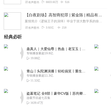
6603.60万
516
有声图书
【白夜剧场】高智商犯罪 | 紫金陈 | 精品有声剧
案情简介《逻辑王子的演绎》毕业于浙大数学系的徐策在本科期间就有“逻辑王子”的美誉，他关于数理逻辑的论文多次上过刊物。其后拿到全额奖学金，赴美国加州大学获心理学博...
3.92亿
218
有声图书
经典必听
蛊真人｜大爱仙尊｜热血｜老宝玉｜多人VIP免费有声剧
专辑播放量超19.8亿
19.08亿
青山丨头陀渊演播丨轻松搞笑丨重生穿越丨古代权谋丨VIP免费 | 多人有声剧
专辑播放量超11.3亿
11.32亿
盗墓笔记 全8部丨豪华CV版丨苏尚卿&边江 领衔 多人有声剧丨冠声文化丨南派三叔
连载节目超七百集
1639.47万