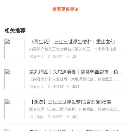
查看更多评论
相关推荐
《骨生花》-三生三世浮生错梦｜重生玄幻爽文｜精品多人有声剧｜浅草雷门子作品
内容简介她是三魂七魄被打散的妖王，一个身体住着两个灵魂，而这两个灵魂同天界二太子硬是羁绊了几世的生死劫，到底谁才是九辞心底的情结？若爱了，便是纠缠个生生世世.....
5.42万
184
有声书
第九特区丨头陀渊演播丨搞笑热血都市丨伪戒丨VIP免费多人有声剧
【内容简介】灾变过后，大地满目疮痍。粮食匮乏，资源紧俏，局势混乱……一位从待规划区杀出来的青年，背对着漫天黄沙，孤身来到九区谋生，却不曾想偶然结识三五好友，一念...
44.39亿
2813
有声书
【免费】三生三世浮生梦|古言甜宠|权谋
此专辑为《三生三世浮生梦》的免费版，想要抢先听大结局，点击此处《三生三世浮生梦》直接跳转我，叶凝，北燕国的小公主，天生样貌丑陋，脸上长满龙鳞，却拥有一颗不死之心...
2.06万
369
广播剧