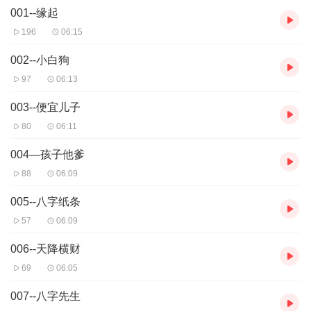
001--缘起
196
06:15
002--小白狗
97
06:13
003--便宜儿子
80
06:11
004—孩子他爹
88
06:09
005--八字纸条
57
06:09
006--天降横财
69
06:05
007--八字先生