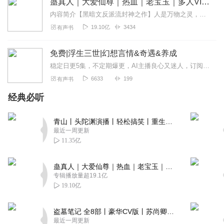
蛊真人｜大爱仙尊｜热血｜老宝玉｜多人VIP免费有声剧
内容简介【黑暗文反派流封神之作】人是万物之灵，蛊是天地真精。一个穿越者不断重生的故事。一个养蛊、炼蛊、用蛊的奇特世界。配音组（男角色）老宝玉旁白...
19.10亿
3434
有声书
免费|浮生三世|幻想言情&奇遇&养成
稳定日更5集，不定期爆更，AI主播良心又迷人，订阅追更不迷路！【内容简介】白辞是下一任的孟婆，但是由于她太过跳脱以至于被孟婆赶到人间历练，直到有了感...
6633
199
有声书
经典必听
青山丨头陀渊演播丨轻松搞笑丨重生穿越丨古代权谋丨VIP免费 | 多人有声剧
最近一周更新
11.35亿
蛊真人｜大爱仙尊｜热血｜老宝玉｜多人VIP免费有声剧
专辑播放量超19.1亿
19.10亿
盗墓笔记 全8部丨豪华CV版丨苏尚卿&边江 领衔 多人有声剧丨冠声文化丨南派三叔
最近一周更新