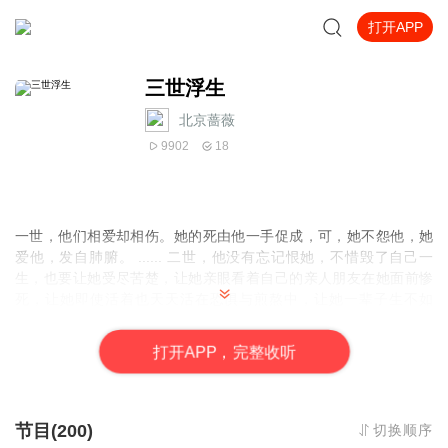
打开APP
三世浮生
北京蔷薇
9902
18
一世，他们相爱却相伤。她的死由他一手促成，可，她不怨他，她
爱他，发自肺腑。 ...... 二世，他没有忘记恨她，不惜毁了自己一
生，也要让她受尽苦楚，让她亲眼看着自己的亲人朋友在她面前惨
死，让她即使活着也天天活在恐惧与煎熬中，让她一辈子生不如
死。她怨他，恨他，深入骨髓。 他在最后一刻曾说：“前世我因你不
得善终，今生我要你死不瞑目！” 而她在这一世的最后一句话则
打
开
A
P
P，完整收听
是：“我，梦三世，对天起誓，若我下世为人，定让他求千臣不得好
死。” ...... 第三世，原本
节目(200)
切换顺序