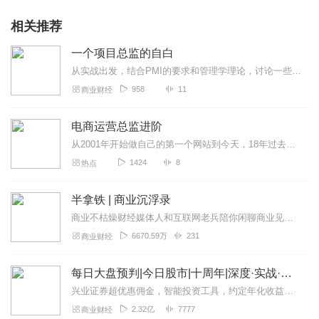
相关推荐
一个项目总监的自白
从实战出发，结合PMI的要求和管理学理论，讨论一些项目管理的哲学问题。不是培训，也不是为了考试。作者不是讲师。讨论内容涉及诸多个人观点。非喜勿喷。
958
11
商业财经
电商运营总监进阶
从2001年开始做自己的第一个网站到今天，18年过去了，从技术代码到产品原型，从SEM账户关键词优化到SEO整站优化，从平台推广到精细化运营……时代在变，懈怠就...
1424
8
热点
半拿铁 | 商业沉浮录
商业不枯燥财经媒体人和互联网老兵陪你闲聊商业见闻。来杯半拿铁，边喝边唠。
6670.59万
231
商业财经
每日大盘预判|今日股市|十周年|深度·实战·干货
兴业证券超优惠佣⾦，智能投资⼯具，约定年化收益率最⾼8.xx%多的新客理财。1v1专⼈服务。点击链接开户>>讲师介绍华飞多维度看盘体系创始人股市实战派讲师...
2.32亿
7777
商业财经