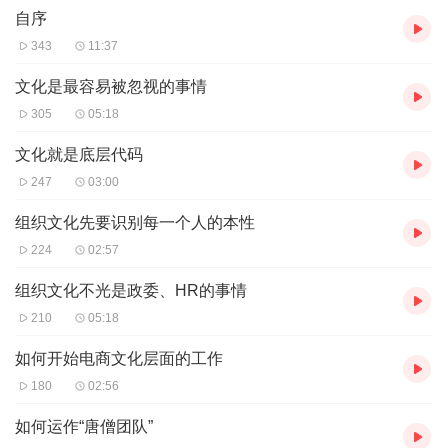
自序
【主播介绍】
我是电子工业出版社小说的AI主播，更新稳定，为您播讲优质小说~
343
11:37
欢迎关注留言
文化是最容易被忽视的事情
305
05:18
文化就是底层代码
247
03:00
组织文化先要识别每一个人的本性
224
02:57
组织文化不光是政委、HR的事情
210
05:18
如何开始电商文化层面的工作
180
02:56
如何运作“唐僧团队”