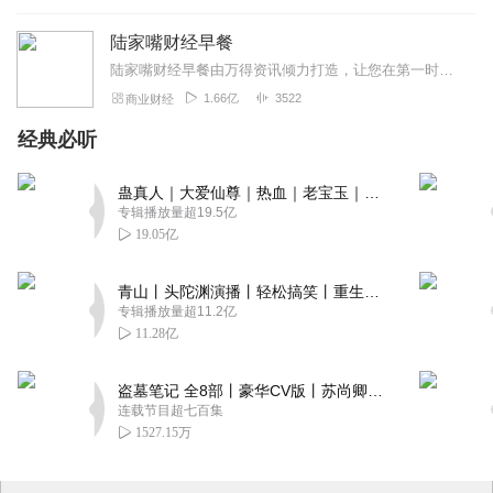
陆家嘴财经早餐
陆家嘴财经早餐由万得资讯倾力打造，让您在第一时间了解最全最新的财经资讯，上班族早上醒脑充电必备！（搜索微信公众号：Wind资讯或windzxsh，每天早晨推...
1.66亿
3522
商业财经
经典必听
蛊真人｜大爱仙尊｜热血｜老宝玉｜多人VIP免费有声剧
专辑播放量超19.5亿
19.05亿
青山丨头陀渊演播丨轻松搞笑丨重生穿越丨古代权谋丨VIP免费 | 多人有声剧
专辑播放量超11.2亿
11.28亿
盗墓笔记 全8部丨豪华CV版丨苏尚卿&边江 领衔 多人有声剧丨冠声文化丨南派三叔
连载节目超七百集
1527.15万