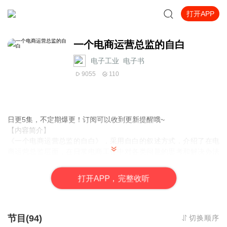
打开APP
一个电商运营总监的自白
电子工业_电子书
9055
110
日更5集，不定期爆更！订阅可以收到更新提醒哦~
【内容简介】
《一个电商运营总监的自白》，采用自白的叙述方式，介绍了在电
商运营总监层面，在日常电商工作中对各类问题的思考和解决办法
的探讨。作者把自己近10年的电商运营与创业经历，拿出来与读者
分享，总结了电商运营的“四虚六实”，这10个点也适用于创业者，分
打
开
A
P
P，完整收听
别为电商四大虚和电商六大实：
【作者介绍】
作者：金牛城
节目(94)
切换顺序