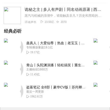
诡秘之主 | 多人有声剧丨同名动画原著 | 西幻克苏鲁 | 乌贼作品
蒸汽与机械的浪潮中，谁能触及非凡？历史和黑暗的迷雾里，又是谁在耳语？我从诡秘中醒来，睁眼看见这个世界：枪械，大炮，巨舰，飞空艇，差分机；魔药，占卜，诅咒，倒吊人...
23.55亿
2070
有声书
经典必听
蛊真人｜大爱仙尊｜热血｜老宝玉｜多人VIP免费有声剧
专辑播放量超19.1亿
19.17亿
青山丨头陀渊演播丨轻松搞笑丨重生穿越丨古代权谋丨VIP免费 | 多人有声剧
主播粉丝1660万
11.45亿
盗墓笔记 全8部丨豪华CV版丨苏尚卿&边江 领衔 多人有声剧丨冠声文化丨南派三叔
最近一周更新
1962.61万