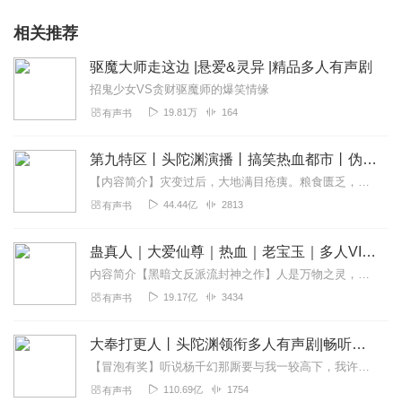
相关推荐
驱魔大师走这边 |悬爱&灵异 |精品多人有声剧
招鬼少女VS贪财驱魔师的爆笑情缘
19.81万
164
有声书
第九特区丨头陀渊演播丨搞笑热血都市丨伪戒丨VIP免费多人有声剧
【内容简介】灾变过后，大地满目疮痍。粮食匮乏，资源紧俏，局势混乱……一位从待规划区杀出来的青年，背对着漫天黄沙，孤身来到九区谋生，却不曾想偶然结识三五好友，一念...
44.44亿
2813
有声书
蛊真人｜大爱仙尊｜热血｜老宝玉｜多人VIP免费有声剧
内容简介【黑暗文反派流封神之作】人是万物之灵，蛊是天地真精。一个穿越者不断重生的故事。一个养蛊、炼蛊、用蛊的奇特世界。配音组（男角色）老宝玉旁白...
19.17亿
3434
有声书
大奉打更人丨头陀渊领衔多人有声剧|畅听全集|王鹤棣、田曦薇主演影视剧原著|卖报小郎君
【冒泡有奖】听说杨千幻那厮要与我一较高下，我许七安要开始装叉了！快进入声音播放页戳下方输入框，冒个泡偷偷告诉我，我要用哪些诗词才能胜过他？说得好的，有赏！202...
110.69亿
1754
有声书