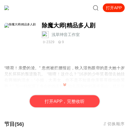
打开APP
除魔大师|精品多人剧
浅草绅音工作室
2329
9
“唷荷！亲爱的淩。” 忽然被拦腰报起，映入湿热眼帘的是大她十岁
兄长坏坏的叛逆脸孔。 “唉唷！这什么？”16岁的少年笑着偕去她挂
在两颊的泪水：“小姐，大美女，你不是不知道你亲哥哥很怕你哭
啊？” 万一妈发现了准会把他关到不知名国家中的某座鬼山，然后放
他一个人在闹鬼闹得最凶的地方待上十天半个月。 去你的鬼山！还
是自己的妹妹重要。 淩噗嗤一声笑了出来，虽然整张脸哭得挂满鼻
打
开
A
P
P，完整收听
涕和泪水，还是不难看出她青灵的面貌，不难预见十年后的容貌，
毕竟传说中的刘絮月就是一个风姿绰约，行踪飘忽，不但心思细密
又恶毒得紧，让人摸不着猜不透的A级除魔师。 韩希勒，16岁。正
值青少年阶段的青春年华，长相亮眼又帅气，而且率性的让爸妈想
节目(56)
切换顺序
整，师长想打，同学崇拜到五体投地；和淩一样，有张漂亮的脸，