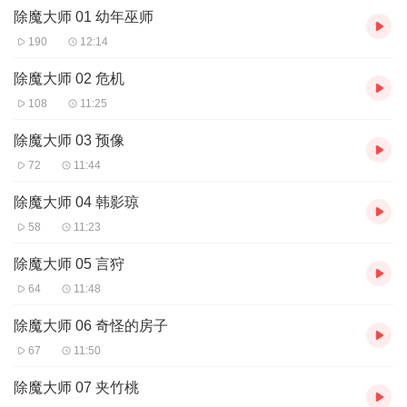
除魔大师 01 幼年巫师
但却多了那么一份叛逆和什么都不在乎的气势，使得他看上去有些
危险。 “你又在浪费你的能力了对不对？”韩希勒歪着一边眉毛研究
190
12:14
着地上被红色粉沫泯灭一半的字迹，想起自己同样悲惨的童年；比
起怪胎， 他到觉得魔女好多了，至少还有些格调。 他看着沈默不语
除魔大师 02 危机
的淩，暗暗的在内心叹了一口气。
108
11:25
staff
：
作者：
蕊琪
除魔大师 03 预像
统筹
/
监制：柴少鸿
72
11:44
策划
/
导演：蓝萍
画本：Fiona Jiang
除魔大师 04 韩影琼
审听：雨若琴弦
对轨：韩妞妞
58
11:23
后期制作：一念
除魔大师 05 言狩
cast
：
64
11:48
十四阙：韩凌、刘絮月等
阿巴阿巴：言希曲，韩正倾，高胜岳等
除魔大师 06 奇怪的房子
糖猪：韩刖悠、韩影琼、老太太等
67
11:50
琴十九：韩希勒、言山
蔡蔡：旁白
除魔大师 07 夹竹桃