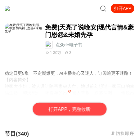
打开APP
免费|天亮了说晚安|现代言情&豪
门恩怨&未婚先孕
点众de电子书
1.30万
3
稳定日更5集，不定期爆更，AI主播良心又迷人，订阅追更不迷路！
【内容简介】
钟家大小姐，被人设计陷害家破人亡。她以前幻想过一家三口的幸
福生活，却没想到，怀着孕的她却被人背叛，跌落深渊……他说她
需要有人呵护，不像自己像一株杂草，可以顽强的生存……可
是……明明当初从温室里把她‘挪’出来的，是他啊！
打
开
A
P
P，完整收听
【作者介绍】
作者：贤淑
节目(340)
切换顺序