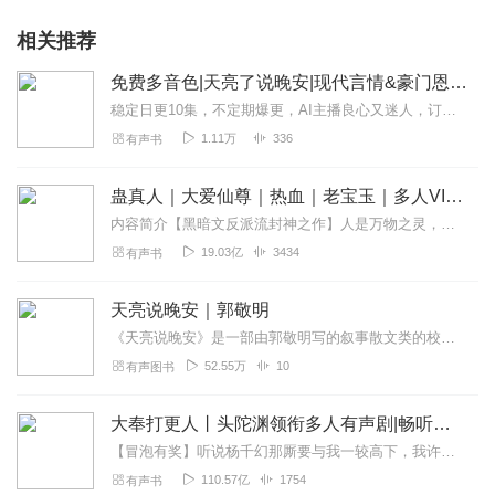
相关推荐
免费多音色|天亮了说晚安|现代言情&豪门恩怨&未婚先孕&总裁&首席&腹黑&强强
稳定日更10集，不定期爆更，AI主播良心又迷人，订阅追更不迷路！【内容简介】钟家大小姐，被人设计陷害家破人亡。她以前幻想过一家三口的幸福生活，却没想到，怀着孕的...
1.11万
336
有声书
蛊真人｜大爱仙尊｜热血｜老宝玉｜多人VIP免费有声剧
内容简介【黑暗文反派流封神之作】人是万物之灵，蛊是天地真精。一个穿越者不断重生的故事。一个养蛊、炼蛊、用蛊的奇特世界。配音组（男角色）老宝玉旁白...
19.03亿
3434
有声书
天亮说晚安｜郭敬明
《天亮说晚安》是一部由郭敬明写的叙事散文类的校园小说。收录在《左手倒影右手年华》和《怀石逾沙》里。
52.55万
10
有声图书
大奉打更人丨头陀渊领衔多人有声剧|畅听全集|王鹤棣、田曦薇主演影视剧原著|卖报小郎君
【冒泡有奖】听说杨千幻那厮要与我一较高下，我许七安要开始装叉了！快进入声音播放页戳下方输入框，冒个泡偷偷告诉我，我要用哪些诗词才能胜过他？说得好的，有赏！202...
110.57亿
1754
有声书