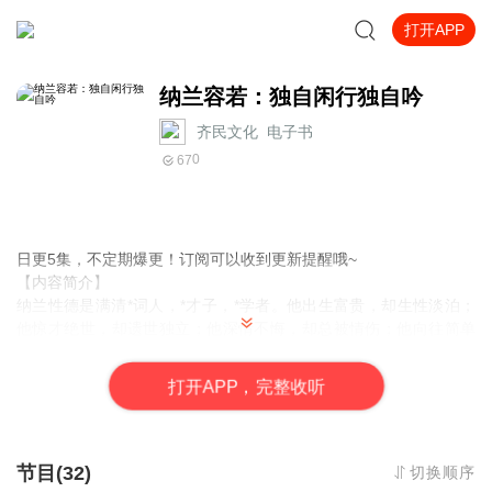
打开APP
纳兰容若：独自闲行独自吟
齐民文化_电子书
0
67
日更5集，不定期爆更！订阅可以收到更新提醒哦~
【内容简介】
纳兰性德是满清*词人，*才子，*学者。他出生富贵，却生性淡泊；
他惊才绝世，却遗世独立；他深情不悔，却总被情伤；他向往简单
生活，却受制于身份；他英年早逝，却留下不朽华章。他如同一颗
流星划过天际，又似一颗恒星，永远在历史的星河中熠熠生辉，光
打
开
A
P
P，完整收听
芒四射。本书将纳兰容若的生平娓娓道来，辅之以诗词，穿插以议
论和抒情，使得对纳兰容若的描述更加饱满而精彩。
【作者介绍】
节目(32)
切换顺序
作者：武芳芳