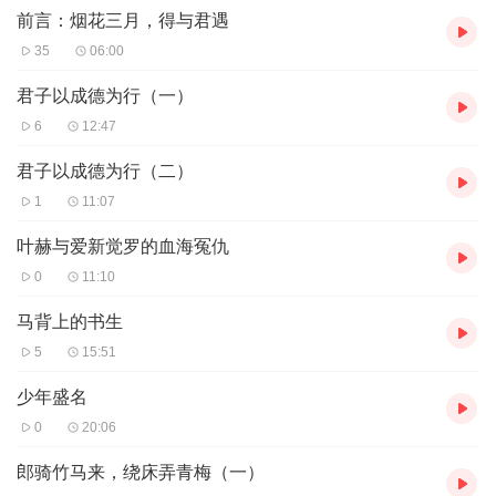
前言：烟花三月，得与君遇
【主播介绍】
35
06:00
我是齐民文化小说的AI主播，更新稳定，为您播讲优质小说~欢迎关
注留言
君子以成德为行（一）
6
12:47
君子以成德为行（二）
1
11:07
叶赫与爱新觉罗的血海冤仇
0
11:10
马背上的书生
5
15:51
少年盛名
0
20:06
郎骑竹马来，绕床弄青梅（一）