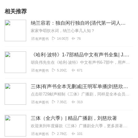
相关推荐
纳兰容若：独自闲行独自吟|清代第一词人纳兰性德的凄美传奇人生
家家争唱饮水词，纳兰心事几人知？
14.00万
76
有声图书
《哈利·波特》1-7部精品中文有声书全集| J.K.罗琳原著，光合积木演播
胡良伟先生在《哈利·波特》中文有声书6-7部中，用声音带领着大家继续魔法之旅。为保证作品的一致性，给大家带来完整的魔法体验，我们与版权方PottermoreP...
5.20亿
671
有声图书
三体|有声书全本无删减|王明军单播|刘慈欣原著
点击听729献声精制《三体》广播剧，同样是全本会员免费畅听，快来感受声音大戏的魅力！【购买须知】1、本作品部分集数为免费试听。2、版权归原作者所有，严禁翻录成任...
7.35亿
313
有声图书
三体（全六季）| 精品广播剧，刘慈欣著
欢迎来到年度爆款《三体》广播剧全六季，更多原著细节，全集畅听！【购买须知】1、本作品为付费广播剧《三体（全六季）》，定价198元，购买成功后即可收听。VIP会员...
2.78亿
101
有声图书