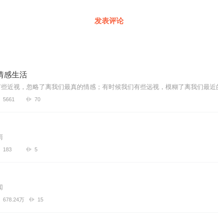
发表评论
情感生活
5661
70
雨
183
5
闻
678.24万
15