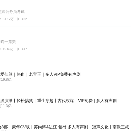
点通公务员考试
61.12万
422
晚一篇美...
15.69万
417
爱仙尊｜热血｜老宝玉｜多人VIP免费有声剧
9.8亿
渊演播丨轻松搞笑丨重生穿越丨古代权谋丨VIP免费 | 多人有声剧
1.3亿
全8部丨豪华CV版丨苏尚卿&边江 领衔 多人有声剧丨冠声文化丨南派三叔