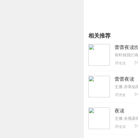
相关推荐
蕾蕾夜读|
生活
蕾蕾夜读
主播:亦寒如
历史
夜读
主播:央视新
生活