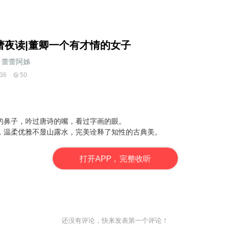
蕾夜读|董卿一个有才情的女子
蕾蕾阿姊
36
50
的鼻子，吟过唐诗的嘴，看过字画的眼。
，温柔优雅不显山露水，完美诠释了知性的古典美。
打
开
A
P
P，完整收听
还没有评论，快来发表第一个评论！