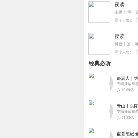
夜读
主播:时事一
个人成长
夜读
科普中国，每
个人成长
经典必听
蛊真人｜大
专辑播放量超1
19.09亿
青山丨头陀
专辑播放量超1
11.33亿
盗墓笔记 