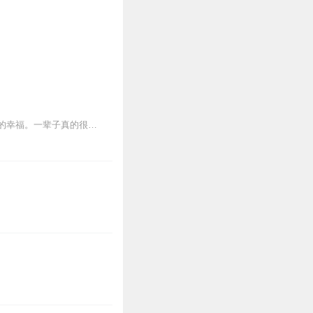
有时候我们有些近视，忽略了离我们最真的情感；有时候我们有些远视，模糊了离我们最近的幸福。一辈子真的很短，远没有我们想象的那么长，永远真的没有多远。所以，对爱你的...