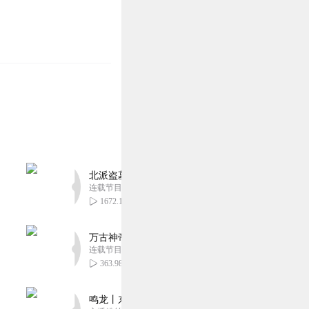
北派盗墓笔记丨头陀渊出品丨悬疑灵异丨摸金校尉丨
连载节目超五百集
1672.18万
万古神帝丨玄幻丨热血丨紫襟团队演播丨多人有声
连载节目超二百集
363.98万
鸣龙丨东方玄幻丨紫襟团队丨轻松搞笑丨多人有声