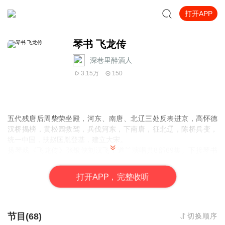
打开APP
琴书 飞龙传
深巷里醉酒人
3.15万
150
五代残唐后周柴荣坐殿，河东、南唐、北辽三处反表进京，高怀德
汉桥揭榜，黄松园救驾，兵伐河东，下南唐，征北辽，陈桥兵变，
统一中国，扶赵匡胤登基，建立大宋。
扬琴戏《飞龙传》张银侠刘汉飞王道兰演唱共8部69集。下接琴书
《
刘金定下南唐
》
打
开
A
P
P，完整收听
节目(68)
切换顺序