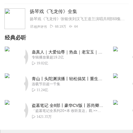
扬琴戏《飞龙传》全集
扬琴戏《飞龙传》张银侠刘汉飞王道兰演唱共8部69集。下接琴书《刘金定下南唐》扬琴戏《飞龙传》全集之一《高怀德下河东》之二《火塘寨杨滚出兵》之三《皇宫绑御驾...
68.19万
64
相声评书
经典必听
蛊真人｜大爱仙尊｜热血｜老宝玉｜多人VIP免费有声剧
专辑播放量超19.2亿
19.02亿
青山丨头陀渊演播丨轻松搞笑丨重生穿越丨古代权谋丨VIP免费 | 多人有声剧
连载节目超一千集
11.24亿
盗墓笔记 全8部丨豪华CV版丨苏尚卿&边江 领衔 多人有声剧丨冠声文化丨南派三叔
「盗墓笔记全系列20+本 收听直达」戳 >>改编自南派三叔同名作品，腾讯音乐娱乐集团出品，冠声文化制作，...
1421.35万