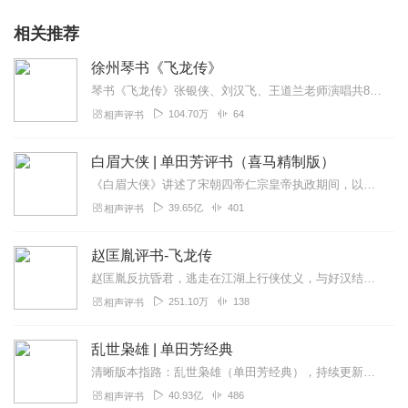
相关推荐
徐州琴书《飞龙传》
琴书《飞龙传》张银侠、刘汉飞、王道兰老师演唱共8部69集45分钟。之一《高怀德下河东》之二《火塘寨杨滚出兵》之三《皇宫绑御驾》之四《八虎探金陵》之五《血溅桃樱...
104.70万
64
相声评书
白眉大侠 | 单田芳评书（喜马精制版）
《白眉大侠》讲述了宋朝四帝仁宗皇帝执政期间，以徐良、白云瑞为书胆，包括七侠、大五义、小五义、小七杰等众开封府校尉，在八王赵德芳、包拯、颜查散等清官的支持下，为保...
39.65亿
401
相声评书
赵匡胤评书-飞龙传
赵匡胤反抗昏君，逃走在江湖上行侠仗义，与好汉结交，最终建立大宋的故事。陈桥兵变又称陈桥驿兵变，是赵匡胤发动的取代后周，建立宋朝的兵变事件，此典故又称黄袍加身。赵...
251.10万
138
相声评书
乱世枭雄 | 单田芳经典
清晰版本指路：乱世枭雄（单田芳经典），持续更新中《乱世枭雄》讲的是东北王张作霖和其子少帅张学良的传奇故事，是著名评书艺术家单田芳先生根据大量的历史材料和广为流传...
40.93亿
486
相声评书