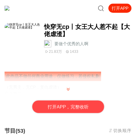
打开APP
快穿无cp丨女王大人惹不起【大
佬虐渣】
要做个优秀的人啊
21.83万
1433
此作品不做任何商业用途，仅做练习，若侵权私删
（无男主，无CP，复仇虐渣）
女强爽文
女主心里只有任务，多余的感情一分都没得O(∩_∩)O
打
开
A
P
P，完整收听
不喜欢一开始的电子音的各位小伙伴，17集起更换电子音，因为主
播发现一开始电子音虽然声音好听，但好像没有什么感情波动，但
是声音很好听的，只不过没有感情波动，所以换了一个电子音了，
节目(53)
切换顺序
大家不习惯的从17集开始听就行O(∩_∩)O