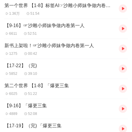
第一个世界 【1-8】标签AI☞沙雕小师妹争做内卷第一人
喜欢的话加入订阅，不喜欢退出就好。
1.36万
51:54
日更一章，每章30分钟以上
播讲为好听的电子音，不喜勿入！！！
【9-16】☞沙雕小师妹争做内卷第一人
6611
52:51
新书上架啦！☞沙雕小师妹争做内卷第一人
1275
00:42
【17-22】（完)
5852
39:10
第二个世界 【1-8】「爆更三集
6025
51:22
【9-16】「爆更三集
4889
52:08
【17-19】（完) 「爆更三集