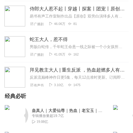
1597976cyok
侍郎大人惹不起丨穿越丨探案丨团宠丨原创双旁白有声剧
听着挺好的。 有新人看第一集千万不要吃东西啊！！！不要
易书有声工作室制作出品【原创】双旁白演绎多人有声剧《侍郎大人惹不起》古言穿越，团宠温情，节奏紧凑，故事精彩上架首日爆更10集，每日准时更新。播放量满10万，5...
吃！！不要吃！！很重要啊！具体的就不细说，，🤮
46.06万
81
广播剧
回复
2023-02-17
4
蛇王大人，惹不得
听友191118087
男版白蛇传，千年蛇王命悬一线之际被一个小女孩所救，从此俩人就纠缠不清了
为什么把女主举报上交国家说她要不是重生怎么从一个胆小
41.05万
162
广播剧
怯懦的人变化怎么大，那任务者不是也变化很大吗怎么不说
她自己，她还不是一直崩人设，国家怎么没有看到她的变化
拜见教主大人 | 重生反派 ，热血超燃多人有声剧 | 封七月
呢，她还不是从一个不会武功的人变成很厉害的，怎么不把
反派流巅峰神作日更5集，每天12点准时更新。订阅即可收到更新提醒~点击收听：老宝玉最新力作《却道寻常》，热血仙侠，古风精品多人有声剧，专辑限时免费中！【内容简介...
任务者也给切片了 这也太双标了吧，作者不会把我们这些读
者当傻子吧不是吧。
3.10亿
1475
有声书
回复
2023-08-27
3
经典必听
大脚丫妈妈
蛊真人｜大爱仙尊｜热血｜老宝玉｜多人VIP免费有声剧
主播播的真好，剧情一点也不拖拉，喜欢这种，加油！棒棒
专辑播放量超19.7亿
哒！
19.08亿
回复
2023-03-03
3