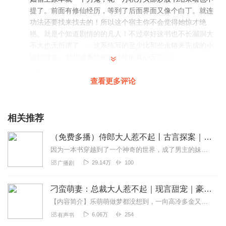
提了。前面有修仙经历，等到了后面界面又像个白丁。就连
功法还要找来找去的！所以这个宿主你不会觉得她惊才绝
艳。就是个知道剧情的的凡人！不过幸好这书也不长漏洞大
不大也无所谓了……这系统写的至少比那些永猪来完成的小
说好得多。那些猪系统吱吱哇哇的真心无语🙄
回复
2023-02-16
8
查看更多评论
远处的云
故事好听，就是书里人的3观让人不敢苟同，还好还好自己没
相关推荐
遇上这种人，现实生活中应该也有很多这奇葩人，谢谢主播
免费分享！
（免费多播）侍郎大人惹不起丨古言探案｜双向甜宠
回复
2023-02-23
5
因为一本书穿越到了一个神奇的世界，成了男主的妹妹。作为一个21世纪的腐女，遇到腰细腿长的霸总男主怎么不调戏一番。一边破解案情，一边调戏哥哥，人生不要太完美。只怪...
29.14万
100
广播剧
映月梨花
书可以，声音也可以，值得推荐！不知道这书的名字叫什
刁蛮萌妻：总裁大人惹不起｜现言甜宠｜豪门假戏真做
么？
【内容简介】乐萌萌做梦都没想到，一向高冷多金又霸气的总裁竟然是个结巴！而且，还赖上她了……“总裁，我是不是闯祸了？”“嗯，闯，闯了很，很大的祸。”一下子闯进了他...
回复
2022-12-26
5
6.06万
254
有声书