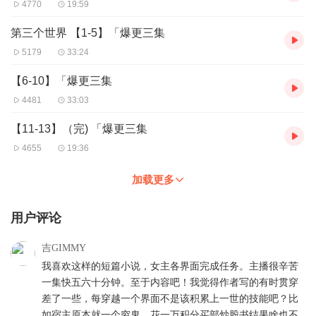
4770
19:59
第三个世界 【1-5】「爆更三集
5179
33:24
【6-10】「爆更三集
4481
33:03
【11-13】（完) 「爆更三集
4655
19:36
加载更多
用户评论
吉GIMMY
我喜欢这样的短篇小说，女主各界面完成任务。主播很辛苦
一集快五六十分钟。至于内容吧！我觉得作者写的有时贯穿
差了一些，每穿越一个界面不是该积累上一世的技能吧？比
如宿主原本就一个穷鬼，花一万积分买部炒股书结果啥也不