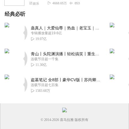
4668.65万
853
娱乐
经典必听
蛊真人｜大爱仙尊｜热血｜老宝玉｜多人VIP免费有声剧
专辑播放量超19.6亿
19.07亿
青山丨头陀渊演播丨轻松搞笑丨重生穿越丨古代权谋丨VIP免费 | 多人有声剧
连载节目超一千集
11.30亿
盗墓笔记 全8部丨豪华CV版丨苏尚卿&边江 领衔 多人有声剧丨冠声文化丨南派三叔
连载节目超七百集
1583.68万
© 2014-
2026
喜马拉雅 版权所有