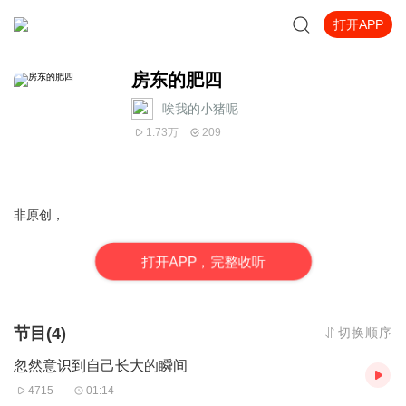
打开APP
房东的肥四
唉我的小猪呢
1.73万
209
非原创，
打
开
A
P
P，完整收听
节目(4)
切换顺序
忽然意识到自己长大的瞬间
4715
01:14