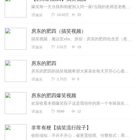
爆笑每一天当我和闺蜜加入同一家/当我的老师是老教师@小红书房东的肥四
19.42万
33
娱乐
房东的肥四（搞笑视频）
搞笑视频，搬运至xhs。原创：房东的肥四包含至（老教师的压迫感）（我和闺蜜嫁到一家）（当我有一个老教师的妈）……十分的搞笑，求订阅！
2.01万
19
娱乐
房东的肥四
房东的肥四的搞笑视频希望大家喜欢每天开开心心最重要喜欢就关注吧
2.75万
8
娱乐
房东的肥四爆笑视频
欢迎收看本期爆笑段子这是我创作的第一个专辑喜欢就订阅➕关注多多支持一下吧୧⩾Ꙫ⩽୨
8586
12
娱乐
非常有梗【搞笑流行段子】
收听须知：不许不开心，催更需投喂。付费形式：周一付费更新，周四免费更新。不定期加更。会员免费听，或单期2.99元订购听（二选一即可）！本节目由喜马拉雅独家出品说...