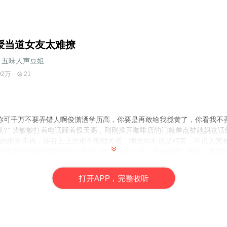
授当道女友太难撩
五味人声豆姐
02万
21
你可千万不要弄错人啊俊潇洒学历高，你要是再敢给我搅黄了，你看我不弄
英?” 裴敏敏打着电话踩着恨天高，刚刚推开咖啡店的门就差点被她妈这话
找的那秃头男，还有上上次那个猥琐大叔，哪次你不说是精英，不说人家
歹也换个说辞成吗?你个小没良心的，我这么操心是为谁啊? 再说，我看
好意思，麻烦让让。裴敏敏正对她妈无语，冷不防猛的听到一个冷冰冰的声
还是咋的，结果在看清楚对方的瞬间整个人都愣了下她自认整天混迹于所
打
开
A
P
P，完整收听
天见，但美得这么清雅脱俗的还是第一次见。