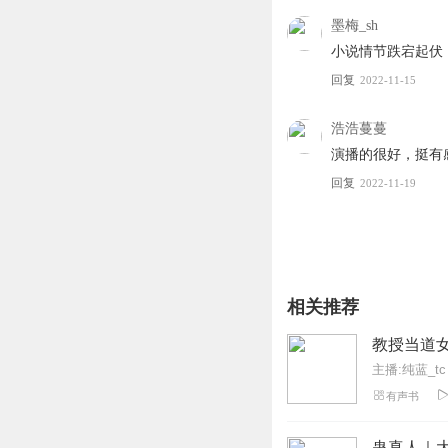
墨梅_sh
小说情节跌宕起伏
回复
2022-11-15
浩浩蔓蔓
演播的很好，挺有
回复
2022-11-19
相关推荐
教授当道
主播:纯蓝_tc
有声书
蛊真人｜大