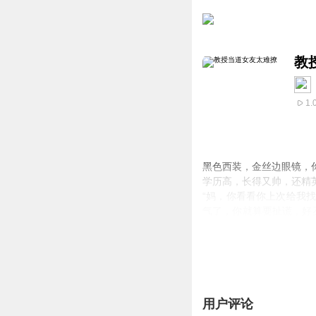
教
1.
黑色西装，金丝边眼镜，
学历高，长得又帅，还精
“妈，你看看你上次给我
气了，你就算要扯谎，好
是那样的·....."不
来，正想说我占你家道了
没见着多少，美男却是天
用户评论