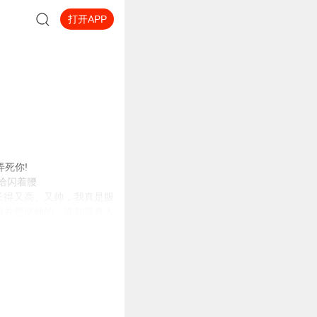
打开APP
死你!
给闪着腰
长得又高、又帅，我真是服
照片是挺帅的，谁知道真人
音在耳边响起。裴敏敏抬起头
谓的上流圈子，天才什么的