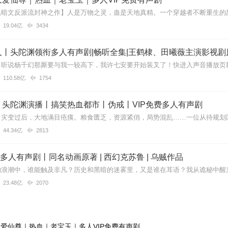
19.04亿
3434
丨头陀渊领衔多人有声剧|畅听全集|王鹤棣、田曦薇主演影视剧
110.58亿
1754
丨头陀渊演播丨搞笑热血都市丨伪戒丨VIP免费多人有声剧
44.34亿
2813
| 多人有声剧丨同名动画原著 | 西幻克苏鲁 | 乌贼作品
23.48亿
2070
爱仙尊｜热血｜老宝玉｜多人VIP免费有声剧