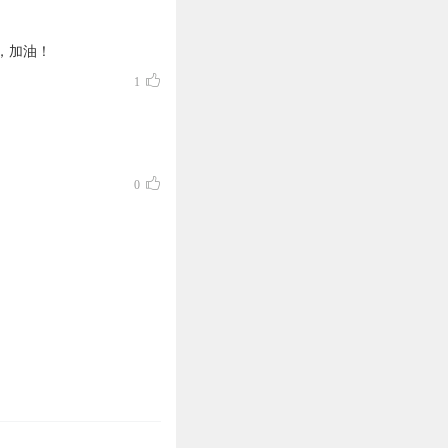
，加油！
1
0