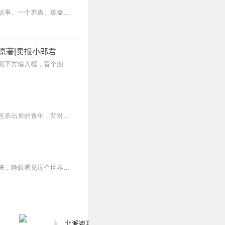
内容简介【黑暗文反派流封神之作】人是万物之灵，蛊是天地真精。一个穿越者不断重生的故事。一个养蛊、炼蛊、用蛊的奇特世界。配音组（男角色）老宝玉旁白...
原著|卖报小郎君
【冒泡有奖】听说杨千幻那厮要与我一较高下，我许七安要开始装叉了！快进入声音播放页戳下方输入框，冒个泡偷偷告诉我，我要用哪些诗词才能胜过他？说得好的，有赏！202...
【内容简介】灾变过后，大地满目疮痍。粮食匮乏，资源紧俏，局势混乱……一位从待规划区杀出来的青年，背对着漫天黄沙，孤身来到九区谋生，却不曾想偶然结识三五好友，一念...
蒸汽与机械的浪潮中，谁能触及非凡？历史和黑暗的迷雾里，又是谁在耳语？我从诡秘中醒来，睁眼看见这个世界：枪械，大炮，巨舰，飞空艇，差分机；魔药，占卜，诅咒，倒吊人...
北派盗墓笔记丨头陀渊出品丨悬疑灵异丨摸金校尉丨