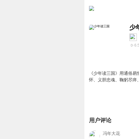
少
6.
《少年读三国》用通俗易
怀、义胆忠魂、鞠躬尽瘁
用户评论
冯年大花