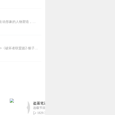
《三国演义》是我国古典文学史长篇章回体历史小说最为闪耀的明珠。它精彩纷呈的情节，生动形象的人物塑造，对忠、勇、义人性光辉的真切呈现，让人动容。
【适听年龄】7岁+《猴子警长科学探案记》系列《破坏者联盟篇1·猴子警长科学探案记》>>>《破坏者联盟篇2·猴子警长科学探案记》>>>《破坏者联盟篇3·猴子警长科...
盗墓笔记 全8部丨豪华CV版丨苏尚卿&边江 领衔
连载节目超七百集
1829.33万