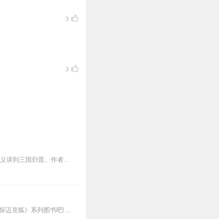
3
3
2026/02/27，豆瓣评分7.7。本书是一套写给青少年读的三国历史，以时间为顺序，从黄巾起义讲到三国归晋。作者以通俗的笔触，将晦涩的文言文变为生动的故事叙...
新专辑点击收听《神探迈克狐·怪盗归来篇｜多多罗》！！！>>>点击进入主播橱窗购买《神探迈克狐》系列图书吧!<<<多多罗故事【点击前往】收听多多罗其他好玩有趣的故...