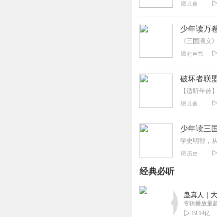
儿童
少年读万卷
有声书
破坏者联盟
儿童
少年读三国
学史明智，
历史
经典必听
蛊真人｜大
专辑播放量超1
19.14亿