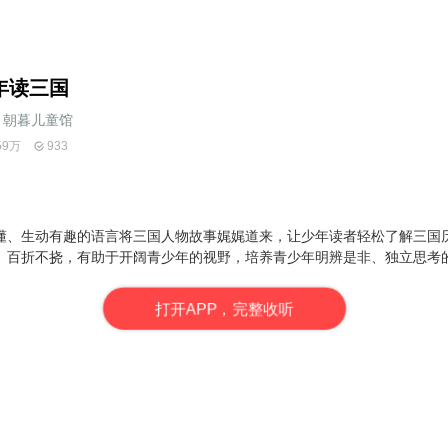
年读三国
朝暮儿童馆
59万
933
懂、生动有趣的语言将三国人物故事娓娓道来，让少年读者轻松了解三国
、百折不挠，
有助于开阔青少年的视野，培养青少年明辨是非、独立思考
打
开
A
P
P，完整收听