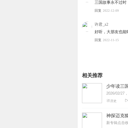
三国故事永不过时
回复
2022-12-09
许君_z2
好听，大朋友也能
回复
2022-11-15
相关推荐
少年读三国 
历史
神探迈克狐