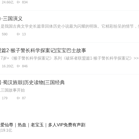
24.66亿
834
·三国演义
590
13
篇2·猴子警长科学探案记|宝宝巴士故事
16.20亿
846
·蜀汉旌鼓|历史读物|三国经典
从三国故事开始
179
87
爱仙尊｜热血｜老宝玉｜多人VIP免费有声剧
9.1亿