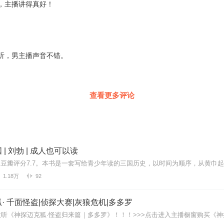
，主播讲得真好！
听，男主播声音不错。
查看更多评论
| 刘勃 | 成人也可以读
1.18万
92
· 千面怪盗|侦探大赛|灰狼危机|多多罗