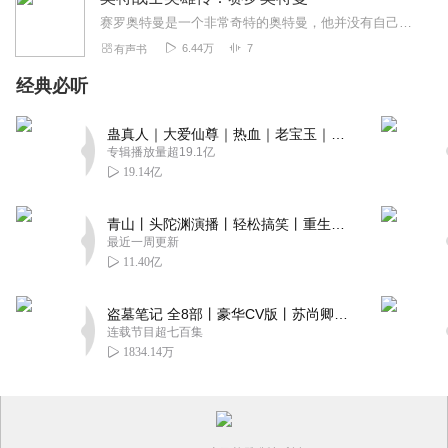
赛罗奥特曼是一个非常奇特的奥特曼，他并没有自己的独立专辑，但经常在一些电影里出现，但很多小伙伴都不了解这个奥特曼，而这个专辑按时间顺序讲述了赛罗奥特曼如从一个叛...
6.44万
7
有声书
经典必听
蛊真人｜大爱仙尊｜热血｜老宝玉｜多人VIP免费有声剧
专辑播放量超19.1亿
19.14亿
青山丨头陀渊演播丨轻松搞笑丨重生穿越丨古代权谋丨VIP免费 | 多人有声剧
最近一周更新
11.40亿
盗墓笔记 全8部丨豪华CV版丨苏尚卿&边江 领衔 多人有声剧丨冠声文化丨南派三叔
连载节目超七百集
1834.14万