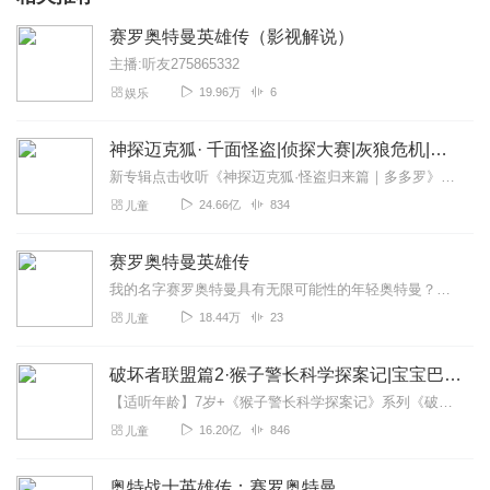
赛罗奥特曼英雄传（影视解说）
主播:听友275865332
19.96万
6
娱乐
神探迈克狐· 千面怪盗|侦探大赛|灰狼危机|多多罗
新专辑点击收听《神探迈克狐·怪盗归来篇｜多多罗》！！！>>>点击进入主播橱窗购买《神探迈克狐》系列图书吧!<<<多多罗故事【点击前往】收听多多罗其他好玩有趣的故...
24.66亿
834
儿童
赛罗奥特曼英雄传
我的名字赛罗奥特曼具有无限可能性的年轻奥特曼？虽然身为赛文奥特曼的儿子，但自己却并不知情，父亲是赛文奥特曼师傅，是雷欧奥特曼和阿斯特拉两兄弟贝利亚：我要踏平光之...
18.44万
23
儿童
破坏者联盟篇2·猴子警长科学探案记|宝宝巴士故事
【适听年龄】7岁+《猴子警长科学探案记》系列《破坏者联盟篇1·猴子警长科学探案记》>>>《破坏者联盟篇2·猴子警长科学探案记》>>>《破坏者联盟篇3·猴子警长科...
16.20亿
846
儿童
奥特战士英雄传：赛罗奥特曼