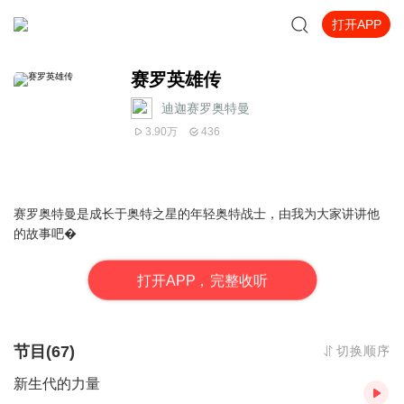
打开APP
赛罗英雄传
迪迦赛罗奥特曼
3.90万
436
赛罗奥特曼是成长于奥特之星的年轻奥特战士，由我为大家讲讲他
的故事吧�
打
开
A
P
P，完整收听
节目(67)
切换顺序
新生代的力量