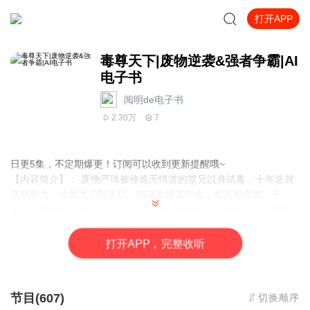
打开APP
毒尊天下|废物逆袭&强者争霸|AI
电子书
阅明de电子书
2.30万
7
日更5集，不定期爆更！订阅可以收到更新提醒哦~
【内容简介】： 废物严琦被修炼无情道的堂兄以身试毒，十年造就
坚韧毅力，仙族太子陨落后，残魂欲将其夺舍，却反被吞噬，于
是，一段传奇开始了。仙王为儿子安排的造化，还有仙王之子那美
艳无双的未婚妻……哼，都是我严琦的。翻手为毒，覆手为火，杀
之是我没动真怒，否则毒尊...
打
开
A
P
P，完整收听
【作者简介】：魔高千丈，网络小说作家，作品《毒尊天下》，欢
迎阅读！
【主播介绍】：阅明de电子书：我是阅明de电子书的AI主播，更新
节目(607)
切换顺序
稳定，为您播讲优质小说~欢迎关注留言