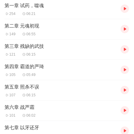
第一章 试药，噬魂
254
06:21
第二章 元魂初现
149
06:55
第三章 残缺的武技
121
06:15
第四章 霸道的严琦
105
05:49
第五章 照杀不误
107
06:15
第六章 战严霜
101
06:02
第七章 以牙还牙