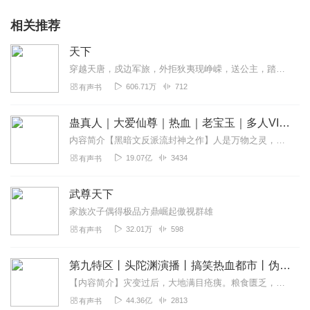
相关推荐
天下
穿越天唐，戍边军旅，外拒狄夷现峥嵘，送公主，踏入权利中心，展开一出盛唐穿越大戏。。。。
606.71万
712
有声书
蛊真人｜大爱仙尊｜热血｜老宝玉｜多人VIP免费有声剧
内容简介【黑暗文反派流封神之作】人是万物之灵，蛊是天地真精。一个穿越者不断重生的故事。一个养蛊、炼蛊、用蛊的奇特世界。配音组（男角色）老宝玉旁白...
19.07亿
3434
有声书
武尊天下
家族次子偶得极品方鼎崛起傲视群雄
32.01万
598
有声书
第九特区丨头陀渊演播丨搞笑热血都市丨伪戒丨VIP免费多人有声剧
【内容简介】灾变过后，大地满目疮痍。粮食匮乏，资源紧俏，局势混乱……一位从待规划区杀出来的青年，背对着漫天黄沙，孤身来到九区谋生，却不曾想偶然结识三五好友，一念...
44.36亿
2813
有声书