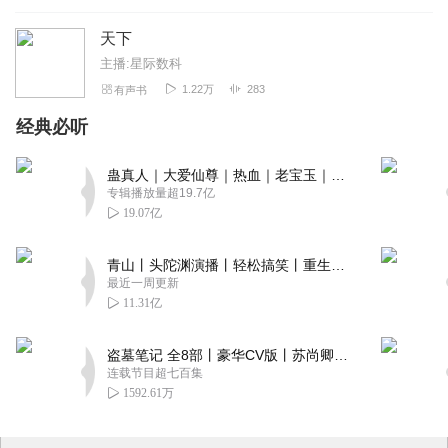
天下
主播:星际数科
1.22万
283
有声书
经典必听
蛊真人｜大爱仙尊｜热血｜老宝玉｜多人VIP免费有声剧
专辑播放量超19.7亿
19.07亿
青山丨头陀渊演播丨轻松搞笑丨重生穿越丨古代权谋丨VIP免费 | 多人有声剧
最近一周更新
11.31亿
盗墓笔记 全8部丨豪华CV版丨苏尚卿&边江 领衔 多人有声剧丨冠声文化丨南派三叔
连载节目超七百集
1592.61万