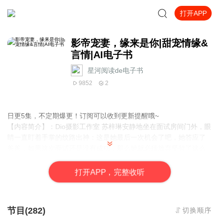
打开APP
影帝宠妻，缘来是你|甜宠情缘&
言情|AI电子书
星河阅读de电子书
9852
2
日更5集，不定期爆更！订阅可以收到更新提醒哦~
【内容简介】：Dio摄影工作室 苏梓琳安静地坐在面试房间门外，眼
睛一直盯着手掌的纹路出神：这是她最后一次机会了吧，她答应了
爸爸，如果这次面试还是没有成功，那么她就必须放弃坚持了这么
多年的梦想，但想一想，坚持了这么多年，真的是说放弃就能放弃
的吗？不知道，...【作者简介】：安仔鑫 ，网络小说作家，作品
打
开
A
P
P，完整收听
《影帝宠妻，缘来是你》，欢迎阅读！
【主播介绍】：星河阅读de电子书：我是星河阅读de电子书的AI主
播，更新稳定，为您播讲优质小说~欢迎关注留言
节目(282)
切换顺序