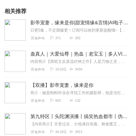
相关推荐
影帝宠妻，缘来是你|甜宠情缘&言情|AI电子书
日更5集，不定期爆更！订阅可以收到更新提醒哦~【内容简介】：Dio摄影工作室苏梓琳安静地坐在面试房间门外，眼睛一直盯着手掌的纹路出神：这是她最后一次机会了吧，...
371
282
有声书
蛊真人｜大爱仙尊｜热血｜老宝玉｜多人VIP免费有声剧
内容简介【黑暗文反派流封神之作】人是万物之灵，蛊是天地真精。一个穿越者不断重生的故事。一个养蛊、炼蛊、用蛊的奇特世界。配音组（男角色）老宝玉旁白...
19.02亿
3434
有声书
【双播】影帝宠妻，缘来是你
简介：她是刚刚毕业在寻找工作的摄影师，他是当红男星，她曾经因为母亲抛弃她和父亲而不相信爱情，他爱的女人因为利益而离开自己，而一段阴谋使他们两个相遇，把他们两个的...
603
132
有声书
第九特区丨头陀渊演播丨搞笑热血都市丨伪戒丨VIP免费多人有声剧
【内容简介】灾变过后，大地满目疮痍。粮食匮乏，资源紧俏，局势混乱……一位从待规划区杀出来的青年，背对着漫天黄沙，孤身来到九区谋生，却不曾想偶然结识三五好友，一念...
44.32亿
2813
有声书