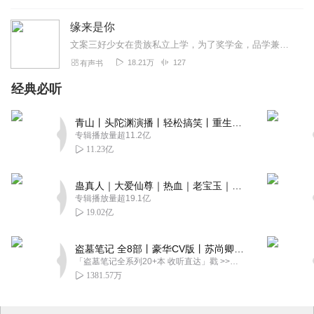
缘来是你
文案三好少女在贵族私立上学，为了奖学金，品学兼优，年年拿三好校霸在某中学上学，吊车尾，门门不及格三好少女内敛冷淡，与贵族私立格格不入校霸喝酒泡吧，飙车打架...
18.21万
127
有声书
经典必听
青山丨头陀渊演播丨轻松搞笑丨重生穿越丨古代权谋丨VIP免费 | 多人有声剧
专辑播放量超11.2亿
11.23亿
蛊真人｜大爱仙尊｜热血｜老宝玉｜多人VIP免费有声剧
专辑播放量超19.1亿
19.02亿
盗墓笔记 全8部丨豪华CV版丨苏尚卿&边江 领衔 多人有声剧丨冠声文化丨南派三叔
「盗墓笔记全系列20+本 收听直达」戳 >>改编自南派三叔同名作品，腾讯音乐娱乐集团出品，冠声文化制作，...
1381.57万