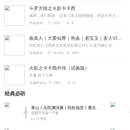
樱花_揽月
斗罗大陆之火影卡卡西
写的很好，不改变原著太多
魂师，唐门暗器，忍者三者之间的碰撞，决定斗罗大陆的未来旗木卡卡西，以火影之名，否认原著的一切，海神唐三，昊天斗罗，毒斗罗，温柔贤惠的唐三母亲阿银这些原著光辉的人...
回复
2023-07-14
1
1155
8
有声书
带土12
蛊真人｜大爱仙尊｜热血｜老宝玉｜多人VIP免费有声剧
非常牛逼，！！！！！？
内容简介【黑暗文反派流封神之作】人是万物之灵，蛊是天地真精。一个穿越者不断重生的故事。一个养蛊、炼蛊、用蛊的奇特世界。配音组（男角色）老宝玉旁白...
回复
2023-07-01
1
19.11亿
3434
有声书
OCSern轩
火影之卡卡西外传（试验版）
什么也不说了，只能五星好评来评论
主播:松下小希
回复
2023-05-06
1
1447
21
相声评书
经典必听
秦桌游
能不能再出一些关于火影的？
青山丨头陀渊演播丨轻松搞笑丨重生穿越丨古代权谋丨VIP免费 | 多人有声剧
回复
2025-08-19
0
连载节目超一千集
11.36亿
射手老黄