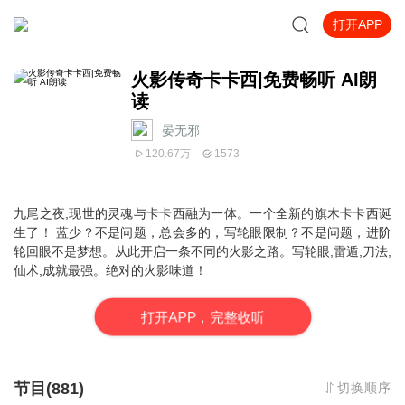
打开APP
火影传奇卡卡西|免费畅听 AI朗
读
晏无邪
120.67万
1573
九尾之夜,现世的灵魂与卡卡西融为一体。
一个全新的旗木卡卡西诞
生了！ 蓝少？不是问题，总会多的，写轮眼限制？不是问题，进阶
轮回眼不是梦想。
从此开启一条不同的火影之路。写轮眼,雷遁,刀法,
仙术,成就最强。绝对的火影味道！
打
开
A
P
P，完整收听
节目(881)
切换顺序