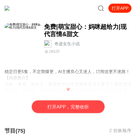
打开APP
免费|萌宝甜心：妈咪超给力|现
代言情&甜文
奇迹女生小说
0
2852
稳定日更5集，不定期爆更，AI主播良心又迷人，订阅追更不迷路！
【内容简介】
大龄、离异、拖包子，莫筱忧你注定孤独终老没人要了！莫筱忧淡
然处之：我认命，有儿养老足矣。易宸泽挑眉媚笑：大妈没人要，
我好心收留吧。洛毅铭深情款款：给你的伤害，让我用这辈子偿
还。莫筱忧无语抚额：老板桑，别逗我！前夫君，再见不送！角落
打
开
A
P
P，完整收听
传来弱弱的童音：麻麻，我比较喜欢……那个谁。
【作者介绍】
作者：陌落殇颜
节目(75)
切换顺序