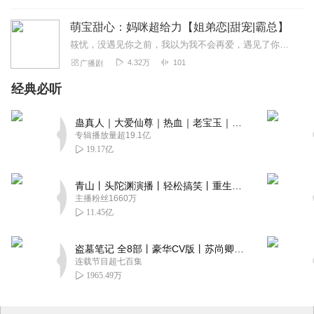
萌宝甜心：妈咪超给力【姐弟恋|甜宠|霸总】
筱忧，没遇见你之前，我以为我不会再爱，遇见了你，只觉得，错过了你就像错过了全世界！宸泽，我一点也不遗憾没有在我最美好的时光里遇见了你，因为遇见了你，才是我最美好...
4.32万
101
广播剧
经典必听
蛊真人｜大爱仙尊｜热血｜老宝玉｜多人VIP免费有声剧
专辑播放量超19.1亿
19.17亿
青山丨头陀渊演播丨轻松搞笑丨重生穿越丨古代权谋丨VIP免费 | 多人有声剧
主播粉丝1660万
11.45亿
盗墓笔记 全8部丨豪华CV版丨苏尚卿&边江 领衔 多人有声剧丨冠声文化丨南派三叔
连载节目超七百集
1965.49万