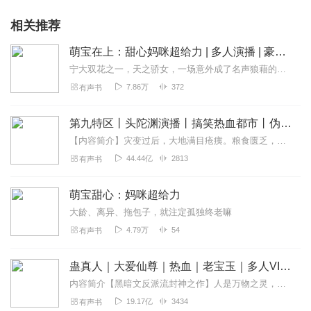
相关推荐
萌宝在上：甜心妈咪超给力 | 多人演播 | 豪门霸总甜宠
宁大双花之一，天之骄女，一场意外成了名声狼藉的未婚妈妈
7.86万
372
有声书
第九特区丨头陀渊演播丨搞笑热血都市丨伪戒丨VIP免费多人有声剧
【内容简介】灾变过后，大地满目疮痍。粮食匮乏，资源紧俏，局势混乱……一位从待规划区杀出来的青年，背对着漫天黄沙，孤身来到九区谋生，却不曾想偶然结识三五好友，一念...
44.44亿
2813
有声书
萌宝甜心：妈咪超给力
大龄、离异、拖包子，就注定孤独终老嘛
4.79万
54
有声书
蛊真人｜大爱仙尊｜热血｜老宝玉｜多人VIP免费有声剧
内容简介【黑暗文反派流封神之作】人是万物之灵，蛊是天地真精。一个穿越者不断重生的故事。一个养蛊、炼蛊、用蛊的奇特世界。配音组（男角色）老宝玉旁白...
19.17亿
3434
有声书