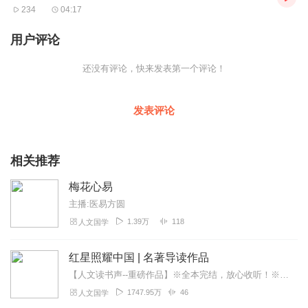
234
04:17
用户评论
还没有评论，快来发表第一个评论！
发表评论
相关推荐
梅花心易
主播:医易方圆
1.39万
118
人文国学
红星照耀中国 | 名著导读作品
【人文读书声--重磅作品】※全本完结，放心收听！※八年级（上）语文教科书名著导读指定作品，同名有声书！※著名翻译家董乐山先生权威中文译本！※人民文学出版...
1747.95万
46
人文国学