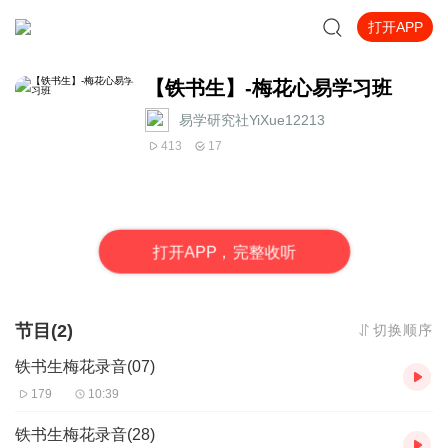
打开APP
【铁书生】-梅花心易学习班
易学研究社YiXue12213
413
17
打
开
A
P
P，完整收听
节目(2)
切换顺序
铁书生梅花录音(07)
179
10:39
铁书生梅花录音(28)