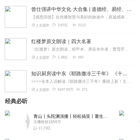
曾仕强讲中华文化·大合集 | 道德经、易经、三国演义中的国学
【感恩回馈】在传播智慧与美好的旅途中，真诚感谢每一位伙伴的温暖陪伴与鼎力支持！欢迎曾仕强学堂粉丝听友们入群交流，更多新鲜玩法和福利活动等你！添加微信：zengf...
3.87亿
2112
人文国学
红楼梦原文朗读｜四大名著
《红楼梦》原文朗读，程甲本、庚辰本作者：曹雪芹，朗读：白云出岫、蓝色百合《红楼梦》程甲本和庚辰本是该书两大重要版本。程甲本由程伟元和高鹗于乾隆五十六年（1791...
1.38亿
597
人文国学
知识厨房读中东《耶路撒冷三千年》 《十字军的故事》《奥斯曼帝国与土耳其》人话解读 | 读懂巴以冲突、叙利亚
>>>>全本人话解读《耶路撒冷三千年》重磅上新！主讲人「知识厨房」全新解读，3次奔赴以色列，直击巴以冲突，他经历了什么？又会给我们带来什么？欢迎收听，参与抽奖！...
6247.83万
271
人文国学
经典必听
青山丨头陀渊演播丨轻松搞笑丨重生穿越丨古代权谋丨VIP免费 | 多人有声剧
主播粉丝1659万
11.23亿