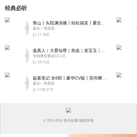
经典必听
青山丨头陀渊演播丨轻松搞笑丨重生穿越丨古代权谋丨VIP免费 | 多人有声剧
最近一周更新
11.36亿
蛊真人｜大爱仙尊｜热血｜老宝玉｜多人VIP免费有声剧
专辑播放量超19.1亿
19.11亿
盗墓笔记 全8部丨豪华CV版丨苏尚卿&边江 领衔 多人有声剧丨冠声文化丨南派三叔
最近一周更新
1738.37万
© 2014-
2026
喜马拉雅 版权所有