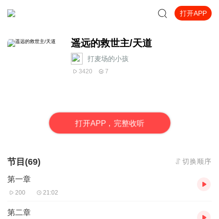
打开APP
遥远的救世主/天道
打麦场的小孩
3420
7
打
开
A
P
P，完整收听
节目(69)
切换顺序
第一章
200
21:02
第二章