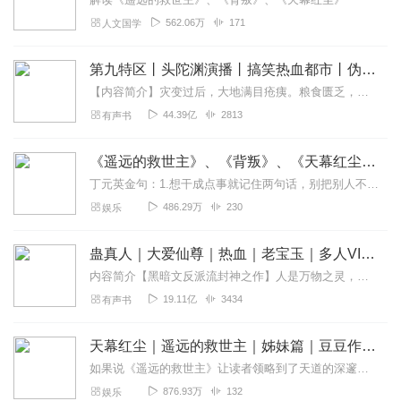
562.06万
171
人文国学
第九特区丨头陀渊演播丨搞笑热血都市丨伪戒丨VIP免费多人有声剧
【内容简介】灾变过后，大地满目疮痍。粮食匮乏，资源紧俏，局势混乱……一位从待规划区杀出来的青年，背对着漫天黄沙，孤身来到九区谋生，却不曾想偶然结识三五好友，一念...
44.39亿
2813
有声书
《遥远的救世主》、《背叛》、《天幕红尘》 豆豆解读版 | 揭示天道的秘密 | 王志文经典
丁元英金句：1.想干成点事就记住两句话，别把别人不当人了，别把自己太当人了。2.任何一种命运，归根结底都是那种文化属性的产物，不以人的意志为转移。3.不管是文化...
486.29万
230
娱乐
蛊真人｜大爱仙尊｜热血｜老宝玉｜多人VIP免费有声剧
内容简介【黑暗文反派流封神之作】人是万物之灵，蛊是天地真精。一个穿越者不断重生的故事。一个养蛊、炼蛊、用蛊的奇特世界。配音组（男角色）老宝玉旁白...
19.11亿
3434
有声书
天幕红尘｜遥远的救世主｜姊妹篇｜豆豆作品
如果说《遥远的救世主》让读者领略到了天道的深邃和神奇，让我们不禁感慨：人原来可以这样活着。那么《天幕红尘》则是对《遥远的救世主》最好的解读。主人公叶子农如禅谒般...
876.93万
132
娱乐