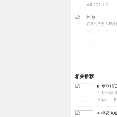
回复
2022-11-13
錦_瑤
好棒的故事！我好喜
回复
2022-12-25
清灵寒
超级好听👍，最
回复
2022-10-16
挽梦汐一烟璃
相关推荐
我越来越喜欢你的
回复
2023-10-02
叶罗丽精灵
主播:一杯浊
婉沁xx
儿童
叶萝莉精灵梦的故
回复
2023-01-28
神探迈克狐