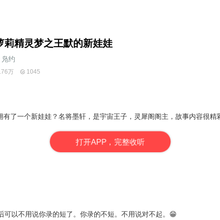
萝莉精灵梦之王默的新娃娃
凫约
.76万
1045
拥有了一个新娃娃？名将墨轩，是宇宙王子，灵犀阁阁主，故事内容很精
打
开
A
P
P，完整收听
后可以不用说你录的短了。你录的不短。不用说对不起。😁