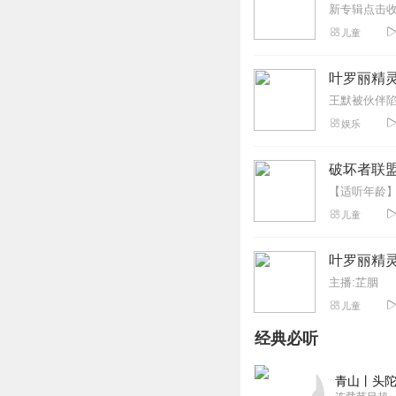
刘宣彤
儿童
太好听了！可以多
回复
2022-10-04
叶罗丽精
星雨落_卿月_往生
娱乐
主播姐姐加油哦，
回复
2023-08-20
破坏者联盟
听友442087450
儿童
最喜欢叶罗丽精灵梦的故事！
💎💎💎💎💎💎💎💎💎❄
叶罗丽精
回复
2023-01-14
主播:芷胭
儿童
落日之雨
经典必听
你录的这个真的是
回复
2022-11-13
青山丨头陀