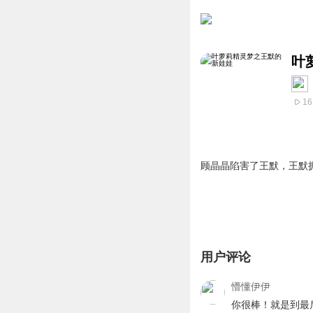
叶
16
顾晶晶陷害了王默，王默
用户评论
懵懂伊伊
你很棒！就是到最