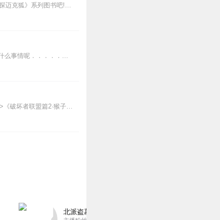
新专辑点击收听《神探迈克狐·怪盗归来篇｜多多罗》！！！>>>点击进入主播橱窗购买《神探迈克狐》系列图书吧!<<<多多罗故事【点击前往】收听多多罗其他好玩有趣的故...
2
王默被伙伴陷害，没人相信她。就连罗丽也背叛了她，她获得了新的娃娃，接下来又会发生什么事情呢．．．．．．节目主题：叶罗丽适合谁听：叶粉（叶罗丽）主播介绍：更新不...
1
【适听年龄】7岁+《猴子警长科学探案记》系列《破坏者联盟篇1·猴子警长科学探案记》>>>《破坏者联盟篇2·猴子警长科学探案记》>>>《破坏者联盟篇3·猴子警长科...
💎💎💎💎💎💎💎💎💎💎
1
1
北派盗墓笔记丨头陀渊出品丨悬疑灵异丨摸金校尉丨