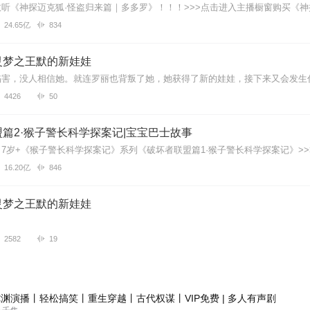
24.65亿
834
出一些吗？
灵梦之王默的新娃娃
离
4426
50
希望姐姐多多更新哦！
篇2·猴子警长科学探案记|宝宝巴士故事
16.20亿
846
💍💍💍💍💍💍💍💍💍💍💍💍💍💍💍💍💍 💎💎💎💎💎💎💎💎💎💎
️❄️❄️❄️❄️❄️❄️❄️❄️❄️❄️❄️❄️❄️❄️❄️❄️❄️❄️❄️❄️❄️❄️❄️❄️❄️❄️❄️❄️
灵梦之王默的新娃娃
2582
19
我最爱的叶罗丽了
渊演播丨轻松搞笑丨重生穿越丨古代权谋丨VIP免费 | 多人有声剧