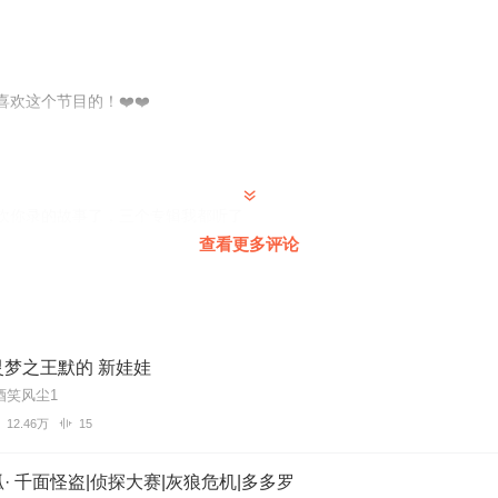
欢这个节目的！❤️❤️
喜欢你录的故事了，三个专辑我都听了
查看更多评论
专辑了，希望你能永久更新，我会为你加油的。
梦之王默的 新娃娃
酒笑风尘1
12.46万
15
事很好听
· 千面怪盗|侦探大赛|灰狼危机|多多罗