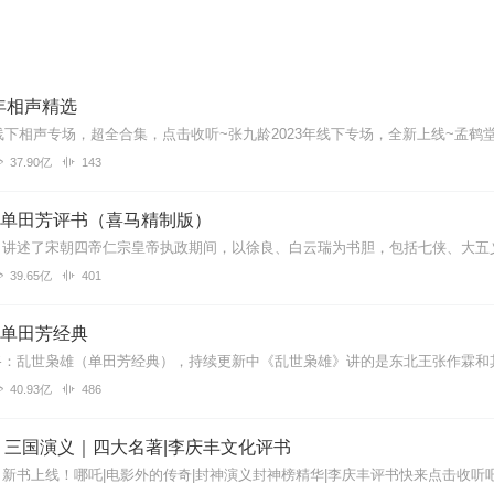
年相声精选
37.90亿
143
| 单田芳评书（喜马精制版）
39.65亿
401
| 单田芳经典
40.93亿
486
】三国演义｜四大名著|李庆丰文化评书