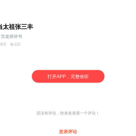
当太祖张三丰
宫老师评书
68万
115
打
开
A
P
P，完整收听
还没有评论，快来发表第一个评论！
发表评论