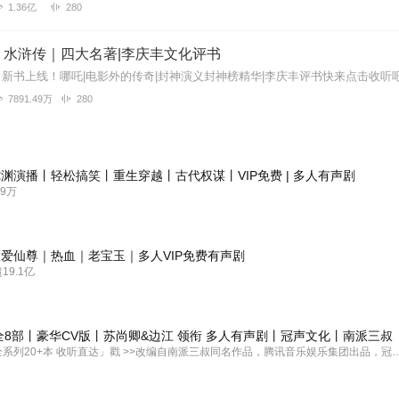
1.36亿
280
】水浒传｜四大名著|李庆丰文化评书
7891.49万
280
渊演播丨轻松搞笑丨重生穿越丨古代权谋丨VIP免费 | 多人有声剧
9万
爱仙尊｜热血｜老宝玉｜多人VIP免费有声剧
9.1亿
全8部丨豪华CV版丨苏尚卿&边江 领衔 多人有声剧丨冠声文化丨南派三叔
「盗墓笔记全系列20+本 收听直达」戳 >>改编自南派三叔同名作品，腾讯