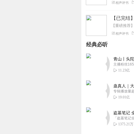
相声评书
【已完结
相声评书
经典必听
青山丨头陀
主播粉丝165
11.23亿
蛊真人｜大
专辑播放量超1
19.01亿
盗墓笔记 
1375.21万