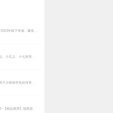
2023德云社线下相声专场，超全合集，点击收听~张九龄2023年线下专场，全新上线~孟鹤堂2023年线下专场，爆笑收听~高峰栾云平2023年线下专场，超新首发~...
《白眉大侠》讲述了宋朝四帝仁宗皇帝执政期间，以徐良、白云瑞为书胆，包括七侠、大五义、小五义、小七杰等众开封府校尉，在八王赵德芳、包拯、颜查散等清官的支持下，为保...
清晰版本指路：乱世枭雄（单田芳经典），持续更新中《乱世枭雄》讲的是东北王张作霖和其子少帅张学良的传奇故事，是著名评书艺术家单田芳先生根据大量的历史材料和广为流传...
【重磅推荐】新书上线！哪吒|电影外的传奇|封神演义封神榜精华|李庆丰评书快来点击收听吧~【精品推荐】续西游记（李庆丰文化评书）明朝那些事儿（李庆丰文化评书）...