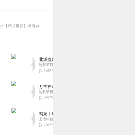
【重磅推荐】新书上线！哪吒|电影外的传奇|封神演义封神榜精华|李庆丰评书快来点击收听吧~【精品推荐】续西游记（李庆丰文化评书）（新书上线多多支持）明朝那些事...
北派盗墓笔记丨头陀渊出品丨悬疑灵异丨摸金校尉丨
连载节目超四百集
1402.95万
万古神帝丨玄幻丨热血丨紫襟团队演播丨多人有声
连载节目超二百集
269.71万
鸣龙丨东方玄幻丨紫襟团队丨轻松搞笑丨多人有声
音乐娱乐集团出品，冠声文化制作，...
主播粉丝2836万
2702.08万