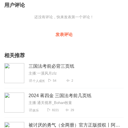
用户评论
还没有评论，快来发表第一个评论！
发表评论
相关推荐
三国法考前必背三页纸
主播:一溪风月zlz
54
2
个人成长
2024 蒋四金 三国法考前几页纸
主播:通关视界_Bohan牧童
8221
29
娱乐
被讨厌的勇气（全两册）官方正版授权丨阿德勒心理学畅销经典｜幸福的勇气