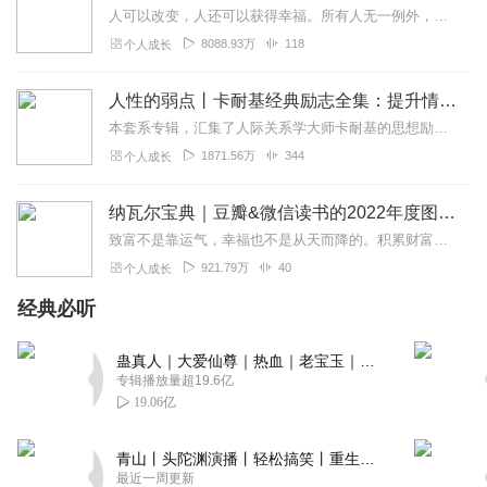
人可以改变，人还可以获得幸福。所有人无一例外，都能如此。——阿德勒心理学一名深陷自卑、无能与不幸福的青年，听到了一名哲人主张的“世界无比单纯，人人都能幸福”便来...
8088.93万
118
个人成长
人性的弱点丨卡耐基经典励志全集：提升情商和沟通技巧
本套系专辑，汇集了人际关系学大师卡耐基的思想励志精华，收录《人性的弱点》《人性的优点》《语言的突破》《美好的人生》《快乐的人生》等所有经典！是卡耐基的经典合辑，...
1871.56万
344
个人成长
纳瓦尔宝典｜豆瓣&微信读书的2022年度图书|从白手起家到财务自由
致富不是靠运气，幸福也不是从天而降的。积累财富和幸福生活是我们可以学习的技能。这本书收集整理了硅谷投资人纳瓦尔在过去十年里通过推特、播客和采访等方式分享的人生智...
921.79万
40
个人成长
经典必听
蛊真人｜大爱仙尊｜热血｜老宝玉｜多人VIP免费有声剧
专辑播放量超19.6亿
19.06亿
青山丨头陀渊演播丨轻松搞笑丨重生穿越丨古代权谋丨VIP免费 | 多人有声剧
最近一周更新