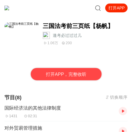
打开APP
三国法考前三页纸【杨帆】
逢考必过过过儿
1.06万
200
打
开
A
P
P，完整收听
节目(8)
切换顺序
国际经济法的其他法律制度
1431
02:31
对外贸易管理措施