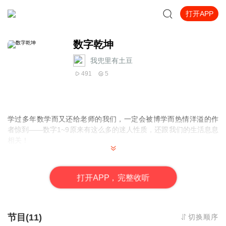
打开APP
数字乾坤
我兜里有土豆
491
5
学过多年数学而又还给老师的我们，一定会被博学而热情洋溢的作
者惊到——数字1~9原来有这么多的迷人性质，还跟我们的生活息息
相关！
数字1：取一个随机的正整数，第一位为1的概率有多大？当然是九
打
开
A
P
P，完整收听
分之一。然而如果改变一下场景，比如计算城镇的人口规模呢？第
一位是1的可能性不再是1/9≈11%，而是30%左右。不仅仅城镇规模
是这样；所得税、街道门牌号、河流的长度等等，许多现象都存在
同样的背离。根据本福特定律，这些现象的第一位的值为n的概率是
节目(11)
切换顺序
log10(1+1/n)。这种违反直觉的小数字倾向已被应用到法律中，偷税