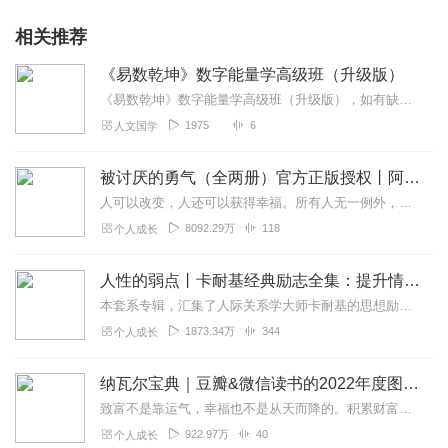
相关推荐
《易数乾坤》数字能量学高级班（升级版）
《易数乾坤》数字能量学高级班（升级版），如有缺少是官方系统删除，后期发现会补上，记得收藏关注
1975
6
人文国学
被讨厌的勇气（全两册）官方正版授权丨阿德勒心理学畅销经典｜幸福的勇气
人可以改变，人还可以获得幸福。所有人无一例外，都能如此。——阿德勒心理学一名深陷自卑、无能与不幸福的青年，听到了一名哲人主张的“世界无比单纯，人人都能幸福”便来...
8092.29万
118
个人成长
人性的弱点丨卡耐基经典励志全集：提升情商和沟通技巧
本套系专辑，汇集了人际关系学大师卡耐基的思想励志精华，收录《人性的弱点》《人性的优点》《语言的突破》《美好的人生》《快乐的人生》等所有经典！是卡耐基的经典合辑，...
1873.34万
344
个人成长
纳瓦尔宝典｜豆瓣&微信读书的2022年度图书|从白手起家到财务自由
致富不是靠运气，幸福也不是从天而降的。积累财富和幸福生活是我们可以学习的技能。这本书收集整理了硅谷投资人纳瓦尔在过去十年里通过推特、播客和采访等方式分享的人生智...
922.97万
40
个人成长