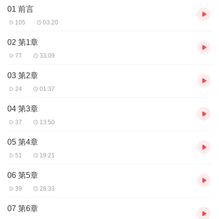
01 前言
者造假的数据很可能违反本福特定律从而引发稽查。
105
03:20
数字3：为什么下水道井盖是圆的？井盖也可以是方形，而且也容易
02 第1章
制造些。问题是一旦方形井盖被揭开——通常超过50kg重——就很
77
33:09
容易掉进洞里去。为了避免掉下去，井盖各个角度的宽度应该设计
成一样的。显然圆具有这种特性，因为最大宽度就是圆的直径。各
03 第2章
个角度具有相同宽度的形状被称为定宽曲线。最简单的非圆定宽曲
24
01:37
线是勒洛三角形。生活中勒洛三角形被用于标志物，其他等宽曲线
则常被用作硬币的形状，以便于自动售货机的识别。
04 第3章
37
13:50
如果你只是个初中生，那么你可以看懂这本书的每个章节的前半部
05 第4章
分，遇到不懂的可以跳过去，若有缘你们后会有期！
51
19:21
如果你是文科生，这本书一定能让你有别于同侪的知识和脑洞，让
06 第5章
你在他她眼中闪闪发光：）
39
28:33
07 第6章
数字1到9有各种惊人的特性。例如，要洗几次扑克牌才能洗匀？为