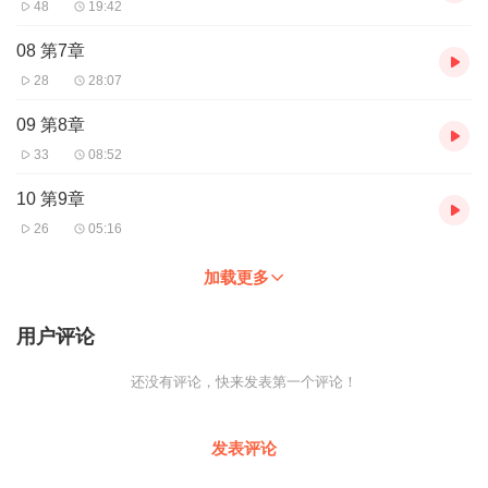
48
19:42
什么所有的井盖都是圆的？妈妈如何能分辨出孩子的声音？你知道
怎样识别伪造的数据吗？所有人之间真的只隔着6个人吗？只用4种
08 第7章
颜色怎样确保地图上任何相邻区域都不会颜色一样？在《数字乾
28
28:07
坤》中，马克·钱伯兰将带领读者领略数字的迷人之处，了解它们的
历史、应用以及与数论、几何、混沌、数值分析和数学物理等多个
09 第8章
数学领域的关联。
33
08:52
本书适合中学生、大学生、数学专家和数学爱好者，读者可以从各
10 第9章
种角度品味数字的迷人之处。
26
05:16
加载更多
马克·钱伯兰（Marc Chamberland），美国郡礼学院数学和自然科
学讲席教授，在多个数学领域研究成果丰硕，热衷于向大众阐释数
学的美和迷人之处，就数学和创造性主题进行了上百场讲座。
用户评论
还没有评论，快来发表第一个评论！
发表评论