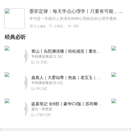
墨菲定律：每天学点心理学丨只要有可能，就一定会发生
本书是一本揭示人类潜在种种心理效应的心理学通俗读物，其中最有代表性的即“墨菲定律”。与此同时，从自我认知、经济管理等方面入手，作者引出了数十条对现代人工作和生活...
1.85亿
125
个人成长
经典必听
青山丨头陀渊演播丨轻松搞笑丨重生穿越丨古代权谋丨VIP免费 | 多人有声剧
专辑播放量超11.3亿
11.35亿
蛊真人｜大爱仙尊｜热血｜老宝玉｜多人VIP免费有声剧
专辑播放量超19.1亿
19.11亿
盗墓笔记 全8部丨豪华CV版丨苏尚卿&边江 领衔 多人有声剧丨冠声文化丨南派三叔
最近一周更新
1720.13万