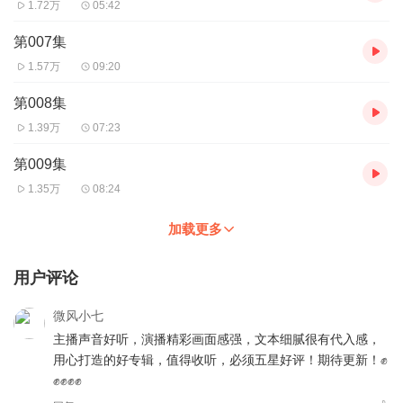
1.72万
05:42
第007集
1.57万
09:20
第008集
1.39万
07:23
第009集
1.35万
08:24
加载更多
用户评论
微风小七
主播声音好听，演播精彩画面感强，文本细腻很有代入感，
用心打造的好专辑，值得收听，必须五星好评！期待更新！✊
✊✊✊✊