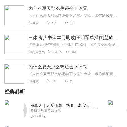
庭责任算什么？！
为什么夏天那么热还会下冰雹
回复
2024-03-28
1
《为什么夏天那么热还会下冰雹》专辑，带你解锁夏日天气的迷惑行为大赏！10个免费音频，系统拆解冰雹形成背后的科学道理，从云层到气温，干货满满不落伍。付费音频《为什...
514
12
健康
听友569471308
刚听过半 忍不住来说二句 作者对中年夫妇婚姻状况描述的真
三体|有声书全本无删减|王明军单播|刘慈欣原著
是太真情细腻了 可见作者一定有过这种踌躇傍惶且令人窒息
点击听729献声精制《三体》广播剧，同样是全本会员免费畅听，快来感受声音大戏的魅力！【购买须知】1、本作品部分集数为免费试听。2、版权归原作者所有，严禁翻录成任...
的经历 这种经历真是经历后再也不想再来一次的经历 太痛苦
7.35亿
313
有声图书
了代价太大了
回复
2025-11-23
0
为什么夏天那么热还会下冰雹
《为什么夏天那么热还会下冰雹》专辑，带你解锁夏日冰雹之谜！10个免费音频，系统揭秘冰雹成因，标题直击痛点。付费音频深入剖析，10篇精华文章组合，彻底搞懂背后的科...
王者之巅28
50
2
健康
配音不错，男主太渣，最后结局也太草率了
经典必听
回复
2024-12-06
0
蛊真人｜大爱仙尊｜热血｜老宝玉｜多人VIP免费有声剧
专辑播放量超19.7亿
19.08亿