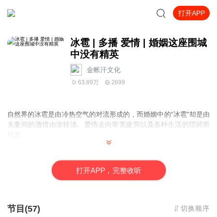
打开APP
冰雹 | 多播 爱情 | 婚姻这座围城
中没有精英
金帐汗文化
63.89万
2699
自然界的冰雹是由冷热空气的对流形成的，而婚姻中的“冰雹”却是由
夫妻间的激情由浓转淡、爱情走向审美疲劳以及各种生活的琐碎所
引发。
倩云和汪洋是一对精英夫妇，拥有让人羡慕的事业、产业，还有一
对子女和一个美满的家庭。可是，在汪洋回国参加20年大学同学聚
打
开
A
P
P，完整收听
会之后，却对大学时的同窗霞飞有了心动。倩云在得知丈夫的情感
背叛的同时，却察觉到自己的上司对自己的爱慕之情。在家庭、亲
情和爱情之间，这对夫妻选择何去何从？婚姻这座围城中没有精
英，只有一个个学会面对的凡人。
节目(57)
切换顺序