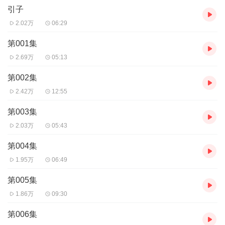
引子
金帐汗文化有声书系列精品
茴香书苑倾情制作
2.02万
06:29
好读，好听，好知识。
第001集
2.69万
05:13
作者：海云，本名戴宁。2012年度世界华文成就奖”和“2012年度科
发图书奖”得主之一。海云的博客“海上的云”点击过千万，其作品
第002集
《生命的回旋》获全国散文作家论坛征文大赛一等奖；《海鸥》
2.42万
12:55
获“海归海不归”征文比赛二等奖；《出轨的中年女人》获得加拿大万
维读者网文学作品大奖赛三等奖；《冰雹》曾参加第三届海内外华
第003集
语文学创作、书稿交易笔会，荣获最佳影视小说奖。
2.03万
05:43
第004集
1.95万
06:49
第005集
1.86万
09:30
第006集