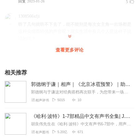
回复
2023-01-26
5
1308566xfji
听了几句就听不下去了，能不能别是每次女主角一出场都是
这种尖细而轻佻的声音呢？现实生活中有几个人是这样子说
话的呢？
回复
2024-04-09
3
查看更多评论
乐淘淘tq
故事确实很电视剧，主播演绎的很好，就是里面的歌太多
相关推荐
了，还都不是原唱。
郭德纲于谦｜相声｜《北京冰雹预警》｜助眠精品
回复
2023-10-13
3
郭德纲与于谦这对经典搭档再次联手，为您带来一场妙趣横生的语言盛宴。《北京冰雹预警》以幽默独到的相声视角，描绘了都市生活中的细节和情感。透过层层包袱和犀利见解，他...
5015
10
相声评书
maggie_xg
不能理解这么一个烂小说还能获奖？就是一部媚男作品，给
《哈利·波特》1-7部精品中文有声书全集| J.K.罗琳原著，光合积木演播
男人出轨找理由，洗白。男人出轨，因为老婆忽视他，老婆
要反思自己挽回出轨男。对了，因为小三甩了渣男，所以才
胡良伟先生在《哈利·波特》中文有声书6-7部中，用声音带领着大家继续魔法之旅。为保证作品的一致性，给大家带来完整的魔法体验，我们与版权方PottermoreP...
幡然醒悟，老婆孩子才是自己最该珍视的。可能下一次遇到
5.20亿
671
有声图书
真心爱他的小三，他又会飞蛾扑火。毕竟爱情多重要啊，家