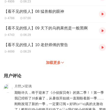
4906
06:23
【看不见的怪人】08 猛兽般的眼神
4788
07:00
【看不见的怪人】09 天下的乌鸦果然是一般黑啊
4743
06:29
【看不见的怪人】10 老舒师傅的警告
4699
06:29
加载更多
用户评论
月野乄星璃
期盼许久，终于迎来了《小侦探贝奇》的第二季！！第一季
我已经听了10多遍了，从暑假开始就一直期盼着新一季……
刚刚发现了新的一季，一定要订阅＋好评(o^^o)真的太激动
了！酷影行动小组终于行动了⊙▽⊙我们的小侦探夜枭、黑猫