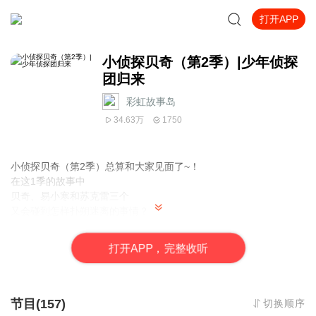
打开APP
小侦探贝奇（第2季）|少年侦探
团归来
彩虹故事岛
34.63万
1750
小侦探贝奇（第2季）总算和大家见面了~！
在这1季的故事中
贝奇、易小寒和苏克雷三个
又会碰到怎样扑朔迷离的事情？
他们又会怎样用自己的智慧、勇气去化解呢？
打
开
A
P
P，完整收听
音频原著系列图书《少年贝奇》（徐然 著）已同步上市
节目(157)
切换顺序