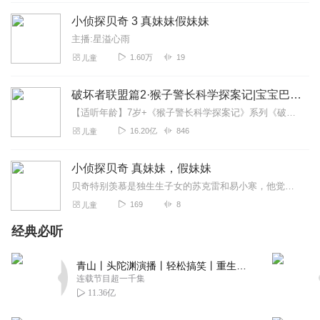
绫濑桃
小侦探贝奇 3 真妹妹假妹妹
超喜欢，第一季已经快背出来了，第2季的故事也很好听很有
主播:星溢心雨
趣。
1.60万
19
儿童
回复
2022-12-29
4
破坏者联盟篇2·猴子警长科学探案记|宝宝巴士故事
榆江雨
【适听年龄】7岁+《猴子警长科学探案记》系列《破坏者联盟篇1·猴子警长科学探案记》>>>《破坏者联盟篇2·猴子警长科学探案记》>>>《破坏者联盟篇3·猴子警长科...
太棒了！盼望已久的《小侦探贝奇》终于来了，太激动了！
16.20亿
846
儿童
祝主播每天开心，快快跟新！！🌹🌹
回复
2022-12-16
3
小侦探贝奇 真妹妹，假妹妹
贝奇特别羡慕是独生生子女的苏克雷和易小寒，他觉得妹妹贝宝儿就是个小恶魔，是她的世界里的的一个噩梦……，当贝奇怀疑贝宝儿并不是他的真妹妹时，他的生活掀起了了轩然大...
颜汐DIL
169
8
儿童
专辑非常好听，孩子很喜欢，对孩子有很大的启蒙，非常感
谢，我会分享的
经典必听
回复
2022-11-19
3
青山丨头陀渊演播丨轻松搞笑丨重生穿越丨古代权谋丨VIP免费 | 多人有声剧
连载节目超一千集
汐言乄
11.36亿
好听好听，超级喜欢，棒棒哒😍