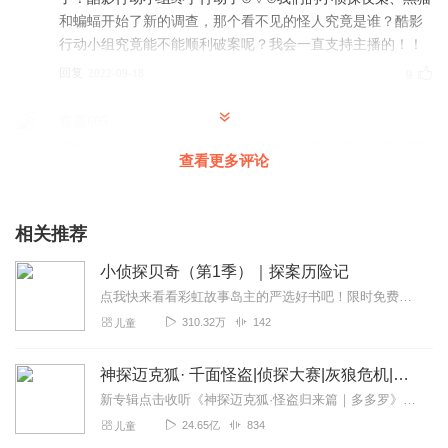
和蝙蝠开始了新的调查，那个看不见的怪人究竟是谁？酷影
行动小组究竟能不能顺利破案呢？我会一直支持主播的！！
回复
2022-09-18
9
嘉嘉605
期盼许久，终于迎来了《小侦探贝奇》的第二季！！第一季
查看更多评论
我已经听了10多遍了，从暑假开始就一直期盼着新一季……
刚刚发现了新的一季，一定要订阅＋好评(o^^o)真的太激动
了！酷影行动小组终于行动了⊙▽⊙我们的小侦探夜枭、黑猫
相关推荐
和蝙蝠开始了新的调查，那个看不见的怪人究竟是谁？酷影
行动小组究竟能不能顺利破案呢？我会一直支持主播的！！
小侦探贝奇（第1季）｜探案历险记
回复
2023-01-16
5
点我快来看看彩虹故事岛主的严选好书吧！限时免费收听，第1季已更新完毕第2季已经上线，欢迎收听~音频原著系列图书《少年贝奇》（徐然著）已上市~喜爱的朋友多多关注...
310.32万
142
儿童
淇心恋鹿_茸丶萱墨
我一直反反复复的听第一季，都要会背了，终于等到第二季
神探迈克狐· 千面怪盗|侦探大赛|灰狼危机|多多罗
了！
新专辑点击收听《神探迈克狐·怪盗归来篇｜多多罗》！！！>>>点击进入主播橱窗购买《神探迈克狐》系列图书吧!<<<多多罗故事【点击前往】收听多多罗其他好玩有趣的故...
回复
2023-01-07
5
24.65亿
834
儿童