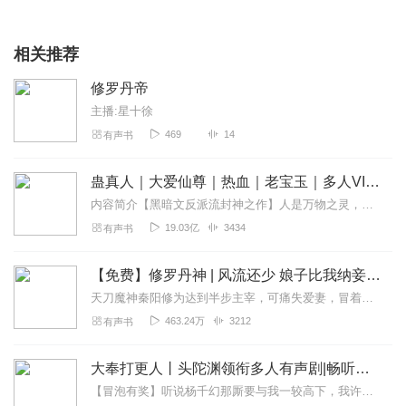
相关推荐
修罗丹帝
主播:星十徐
469
14
有声书
蛊真人｜大爱仙尊｜热血｜老宝玉｜多人VIP免费有声剧
内容简介【黑暗文反派流封神之作】人是万物之灵，蛊是天地真精。一个穿越者不断重生的故事。一个养蛊、炼蛊、用蛊的奇特世界。配音组（男角色）老宝玉旁白...
19.03亿
3434
有声书
【免费】修罗丹神 | 风流还少 娘子比我纳妾 | 玄幻 主宰
天刀魔神秦阳修为达到半步主宰，可痛失爱妻，冒着极大风险，他毅然动用轮回圣钟回到了少年时期。漂亮师姐成为护卫，极品富家千金成为侍女，强盛丹宗的丹女求着成为丫鬟。...
463.24万
3212
有声书
大奉打更人丨头陀渊领衔多人有声剧|畅听全集|王鹤棣、田曦薇主演影视剧原著|卖报小郎君
【冒泡有奖】听说杨千幻那厮要与我一较高下，我许七安要开始装叉了！快进入声音播放页戳下方输入框，冒个泡偷偷告诉我，我要用哪些诗词才能胜过他？说得好的，有赏！202...