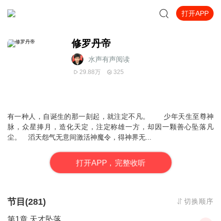
打开APP
修罗丹帝
水声有声阅读
29.88万
325
有一种人，自诞生的那一刻起，就注定不凡。 少年天生至尊神
脉，众星捧月，造化天定，注定称雄一方，却因一颗善心坠落凡
尘。 滔天怨气无意间激活神魔令，得神界无...
打
开
A
P
P，完整收听
节目(281)
切换顺序
第1章 天才坠落