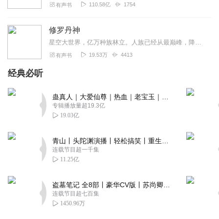
110.58亿
1754
有声书
修罗丹神
星空大世界，亿万种族林立。人族已经从最巅峰，降到排名二三十位。然而对于人族的畏惧，仇恨，有的种族已经深入灵魂。是谁，挑起人族无量血劫。是谁，要进行种族血战，灭亡...
19.53万
4413
有声书
经典必听
蛊真人｜大爱仙尊｜热血｜老宝玉｜多人VIP免费有声剧
专辑播放量超19.3亿
19.03亿
青山丨头陀渊演播丨轻松搞笑丨重生穿越丨古代权谋丨VIP免费 | 多人有声剧
连载节目超一千集
11.25亿
盗墓笔记 全8部丨豪华CV版丨苏尚卿&边江 领衔 多人有声剧丨冠声文化丨南派三叔
连载节目超七百集
1450.96万