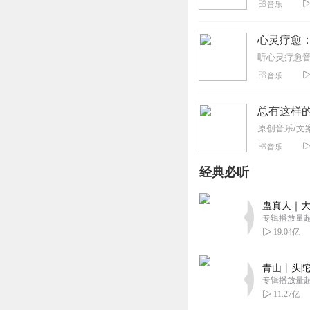
音乐
心灵疗愈
音乐
总有这样
音乐
经典必听
蛊真人｜大
专辑播放量超1
19.04亿
青山丨头陀
专辑播放量超1
11.27亿