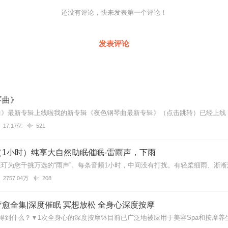
还没有评论，快来发表第一个评论！
发表评论
海的新时代经典特质的爱国主义题材歌曲，由原海政文工团编剧、著名词
家陈红照创作。
琴曲》
舰在南海巡航采风，也多次到湛江、三亚，陵水等南海舰队所属军港，机场
红西海小学校长，作曲家陈红照结识以后，王磊就有了为南海创作的想法
17.17亿
521
旋即创作歌词，谱写旋律，将《南海谣》宣泄而出，歌词平实易懂，顺口
（三沙行使我主权），客观讲述了南海的历史和现实，较好的进行了爱
，歌声纯洁，令人感动，非常贴切、优美的表达了对于南海的情感和世世
（1小时）纯享大自然助眠催眠-雷雨声，下雨
佳作，对于宣示中国南海主权有重要意义！值得大规模推广宣传！
2757.04万
208
愈全集|深度催眠 冥想放松 全身心深度按摩