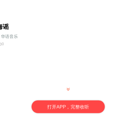
海谣
华语音乐
0
0
打
开
A
P
P，完整收听
策划有限公司