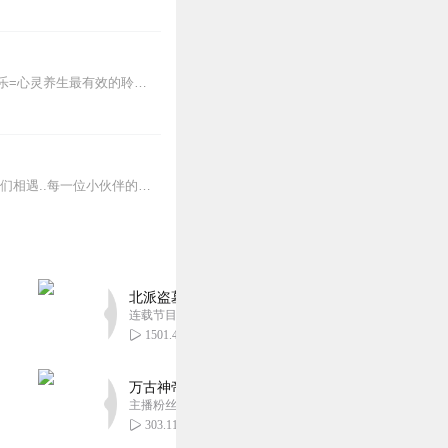
听心灵疗愈音乐，解忧心理，放空身心，走出抑郁症、焦虑症、恐惧症等情绪困扰。疗愈音乐=心灵养生最有效的聆听建议：步骤一、选择安静的环境，闭目静卧或坐。步骤二、根据...
原创音乐/文案投稿加地球号：SOHO454579034<前面英文是大写>带上你的音乐和故事与我们相遇..每一位小伙伴的经历都是我们创作的源头..
北派盗墓笔记丨头陀渊出品丨悬疑灵异丨摸金校尉丨
连载节目超四百集
1501.44万
万古神帝丨玄幻丨热血丨紫襟团队演播丨多人有声
主播粉丝2836万
303.11万