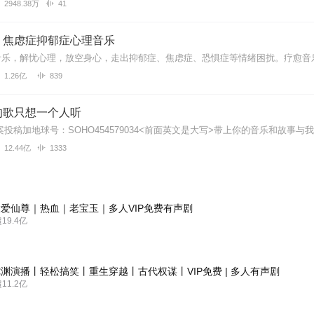
2948.38万
41
：焦虑症抑郁症心理音乐
1.26亿
839
的歌只想一个人听
12.44亿
1333
爱仙尊｜热血｜老宝玉｜多人VIP免费有声剧
9.4亿
渊演播丨轻松搞笑丨重生穿越丨古代权谋丨VIP免费 | 多人有声剧
1.2亿