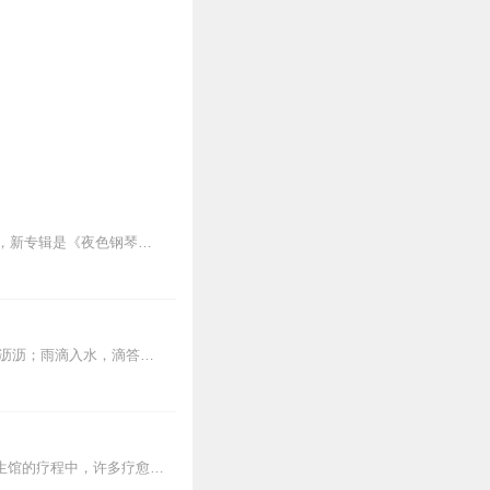
作家王磊和海南省临高县红
体验生活，对南海有相当的
《夜色钢琴曲》最新专辑上线啦我的新专辑《夜色钢琴曲最新专辑》（点击跳转）已经上线，新专辑是《夜色钢琴曲》的升级版，我精选了诸多经典原创作品与大家分享，愿未来...
，双方一拍即合，确立谣体
捻来，歌词回顾历史(自古
国主义的弘扬，旋律流畅悦
代代爱南海，代代往下传的
本专辑，是张玎为您千挑万选的“雨声”。每条音频1小时，中间没有打扰。有轻柔细雨、淅淅沥沥；雨滴入水，滴答作响；隐隐雷声，隆隆为伴；流水潺潺，映入耳畔。这里没有音...
2块钱，你能得到什么？▼1次全身心的深度按摩钵目前已广泛地被应用于美容Spa和按摩养生馆的疗程中，许多疗愈师使用铜钵在身体上，发现5分钟铜钵按摩的深度放松，效...