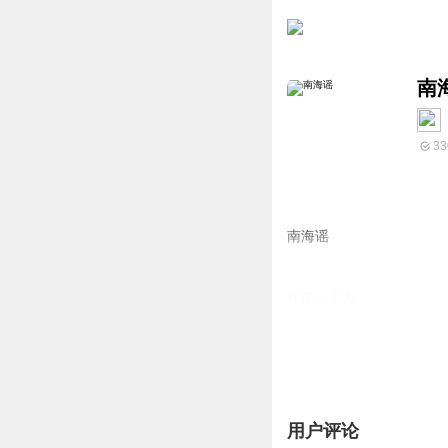
南
33
南海谣
作词：王磊
作曲：陈红照
编曲：陈小辉
演唱：群星
发行日期：2022-8-25
发行：杭州回声文化艺术
用户评论