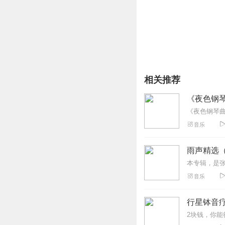
歌曲介绍：
相关推荐
《南海谣》是一首讴歌南
西海小学校长、著名作曲
《夜色钢
词作者王曾乘海军167
感情和热爱，在与临高县
由儿童演唱的创作风格，
音乐
归我中国管)，紧扣现实
耳，字字生动，句句走心
雨声精选
信念！是一首难得的精品
音乐
行星钵音疗