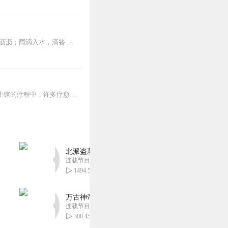
本专辑，是张玎为您千挑万选的“雨声”。每条音频1小时，中间没有打扰。有轻柔细雨、淅淅沥沥；雨滴入水，滴答作响；隐隐雷声，隆隆为伴；流水潺潺，映入耳畔。这里没有音...
2块钱，你能得到什么？▼1次全身心的深度按摩钵目前已广泛地被应用于美容Spa和按摩养生馆的疗程中，许多疗愈师使用铜钵在身体上，发现5分钟铜钵按摩的深度放松，效...
北派盗墓笔记丨头陀渊出品丨悬疑灵异丨摸金校尉丨
连载节目超四百集
1494.56万
万古神帝丨玄幻丨热血丨紫襟团队演播丨多人有声
连载节目超二百集
300.45万