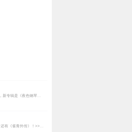
军乐团副团长、著名作曲家
展示了秋的内涵，旋律动听
完美的诠释出这首秋歌的韵
《夜色钢琴曲》最新专辑上线啦我的新专辑《夜色钢琴曲最新专辑》（点击跳转）已经上线，新专辑是《夜色钢琴曲》的升级版，我精选了诸多经典原创作品与大家分享，愿未来...
奇喵宇宙力作——《猫天一的英雄之路》一起收听少年猫天一的成长之路！每天下午19.10，还有《雀青外传》！>>>点击收听《狐伊丝2：万千世界》，追寻魔法少女的异世...