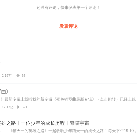
原海政文工团编剧、著名词作家王磊与原武警军乐团小号手、北京老战友
还没有评论，快来发表第一个评论！
、为秋季感怀的原创作品！歌词富有深意，深情隽永，运用众多秋的成语
音符中都表达出浓浓的秋意！歌手则化身为秋水伊人，用宛若天籁的嗓音
，尤其能让人感受到这个秋天的美丽！
发表评论
人
2.19万
35
琴曲》
17.17亿
521
英雄之路丨一位少年的成长历程丨奇喵宇宙