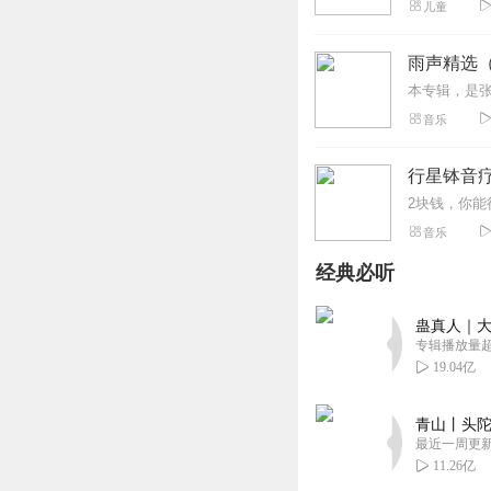
儿童
雨声精选
音乐
行星钵音疗
音乐
经典必听
蛊真人｜大
专辑播放量超1
19.04亿
青山丨头陀
最近一周更
11.26亿