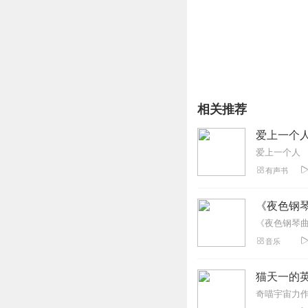
《爱上一位秋水伊人》是
高健合作的一首寄情秋天
流畅，真切婉转，每一个
味！特别适合在秋天聆听
相关推荐
爱上一个
爱上一个人
有声书
《夜色钢
音乐
猫天一的