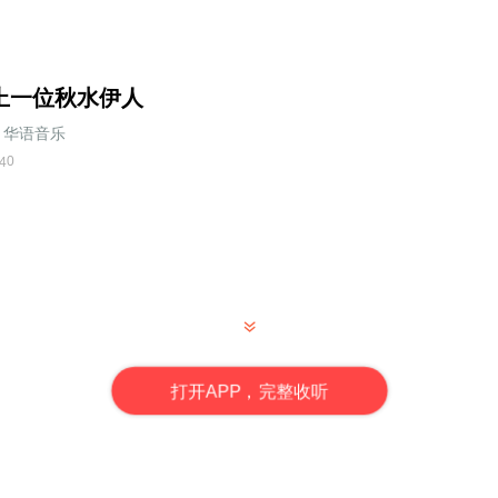
上一位秋水伊人
华语音乐
0
4
策划有限公司
打
开
A
P
P，完整收听