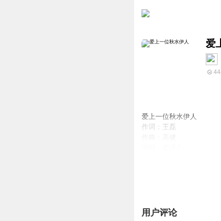
爱
44
爱上一位秋水伊人
作词：王磊
作曲：高健
演唱：娄译心
发行日期：2022-8-30
发行：杭州回声文化艺术
用户评论
歌曲介绍：