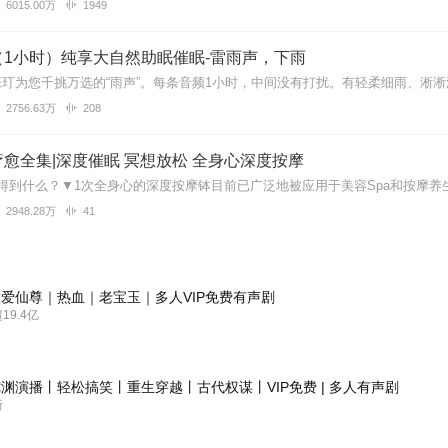
6015.00万
1949
（1小时）纯享大自然助眠催眠-雷雨声，下雨
2756.63万
208
愈全集|深度催眠 冥想放松 全身心深度按摩
2948.28万
41
爱仙尊｜热血｜老宝玉｜多人VIP免费有声剧
9.4亿
渊演播丨轻松搞笑丨重生穿越丨古代权谋丨VIP免费 | 多人有声剧
新