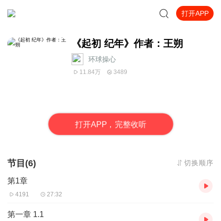
打开APP
《起初 纪年》作者：王朔
环球操心
11.84万
3489
打
开
A
P
P，完整收听
节目(6)
切换顺序
第1章
4191
27:32
第一章 1.1