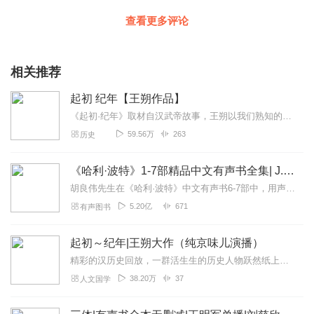
查看更多评论
相关推荐
起初 纪年【王朔作品】
《起初·纪年》取材自汉武帝故事，王朔以我们熟知的历史为出发点，将自己的情感与思想安放其中，凭借丰富的想象力，讲述了从汉武帝亲政到去世为止五十多年的人生，以及生活...
59.56万
263
历史
《哈利·波特》1-7部精品中文有声书全集| J.K.罗琳原著，光合积木演播
胡良伟先生在《哈利·波特》中文有声书6-7部中，用声音带领着大家继续魔法之旅。为保证作品的一致性，给大家带来完整的魔法体验，我们与版权方PottermoreP...
5.20亿
671
有声图书
起初～纪年|王朔大作（纯京味儿演播）
精彩的汉历史回放，一群活生生的历史人物跃然纸上，北京味儿，你越品越足，君臣神侃，你越听越逗，神书！
38.20万
37
人文国学