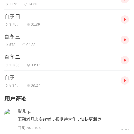
1178
14:20
自序 四
3.75万
01:39
自序 三
578
04:38
自序 二
2.16万
03:07
自序 一
5.34万
08:27
用户评论
影儿_pl
王朔老师忠实读者，很期待大作，快快更新奥
回复
2022-10-07
3