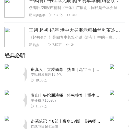
三体|有声书全本无删减|王明军单播|刘慈欣原著
点击听729献声精制《三体》广播剧，同样是全本会员免费畅听，快来感受声音大戏的魅力！【购买须知】1、本作品部分集数为免费试听。2、版权归原作者所有，严禁翻录成任...
7.35亿
313
有声图书
王朔 起初·纪年 港中大吴鹏老师抽丝剥茧逐章解读
《起初·纪年》是四卷本长篇小说《起初》中的一卷。其他卷后出。本卷取材自汉武帝故事。讲述了从汉武帝亲政到去世为止五十多年的人生，以及李广、李陵、司马迁、苏武、张骞...
7.52万
24
热点
经典必听
蛊真人｜大爱仙尊｜热血｜老宝玉｜多人VIP免费有声剧
专辑播放量超19.4亿
19.05亿
青山丨头陀渊演播丨轻松搞笑丨重生穿越丨古代权谋丨VIP免费 | 多人有声剧
主播粉丝1659万
11.27亿
盗墓笔记 全8部丨豪华CV版丨苏尚卿&边江 领衔 多人有声剧丨冠声文化丨南派三叔
连载节目超七百集