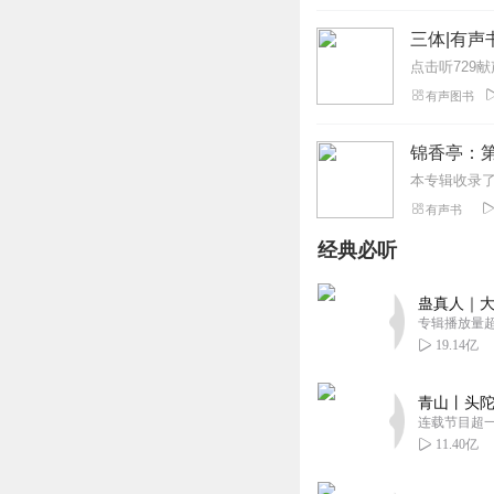
三体|有声
有声图书
锦香亭：
有声书
经典必听
蛊真人｜大
专辑播放量超1
19.14亿
青山丨头陀
连载节目超
11.40亿