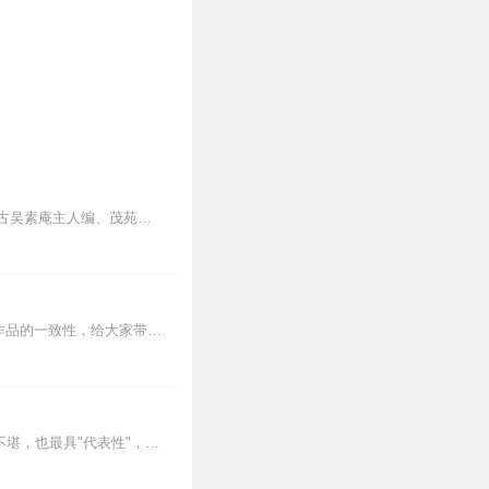
《锦香亭》，又名《睢阳忠毅录》、《第一美女传》、《锦香亭绫帕记》，四卷十六回，题古吴素庵主人编、茂苑种花小史阅。素庵主人生平无考，《锦香亭》约作于清初。本书讲述...
胡良伟先生在《哈利·波特》中文有声书6-7部中，用声音带领着大家继续魔法之旅。为保证作品的一致性，给大家带来完整的魔法体验，我们与版权方PottermoreP...
《锦香亭》偷部清李渔抄本"唐乌龟，宋鼻涕"，唐代的宫闱秽乱以杨贵妃与安禄山之事最为不堪，也最具"代表性"，以其奢侈、变态的贵族习气与不良嗜好成为...