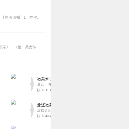
点击听729献声精制《三体》广播剧，同样是全本会员免费畅听，快来感受声音大戏的魅力！【购买须知】1、本作品部分集数为免费试听。2、版权归原作者所有，严禁翻录成任...
本专辑收录了清代素庵主人的长篇历史演义小说：《锦香亭》。《锦香亭》，又名《睢阳忠毅录》、《第一美女传》、《锦香亭绫帕记》。本书讲述唐玄宗天宝年间，新科状元钟景期...
盗墓笔记 全8部丨豪华CV版丨苏尚卿&边江 领衔
最近一周更新
1831.13万
北派盗墓笔记丨头陀渊出品丨悬疑灵异丨摸金校尉丨
连载节目超五百集
1840.45万