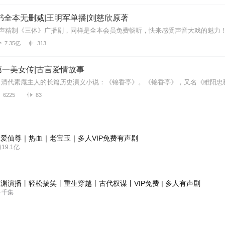
书全本无删减|王明军单播|刘慈欣原著
7.35亿
313
第一美女传|古言爱情故事
6225
83
爱仙尊｜热血｜老宝玉｜多人VIP免费有声剧
9.1亿
渊演播丨轻松搞笑丨重生穿越丨古代权谋丨VIP免费 | 多人有声剧
一千集