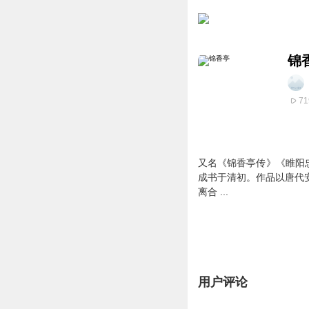
锦
71
又名《锦香亭传》《睢阳
成书于清初。作品以唐代
离合 ...
用户评论