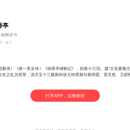
香亭
婉卿讲书
9
2
忠毅录》《第一美女传》《锦香亭绫帕记》，四卷十六回。题“古吴素庵主
安史之乱为背景，演天宝十三载新科状元钟景期与葛明霞、雷天然、卫碧
打
开
A
P
P，完整收听