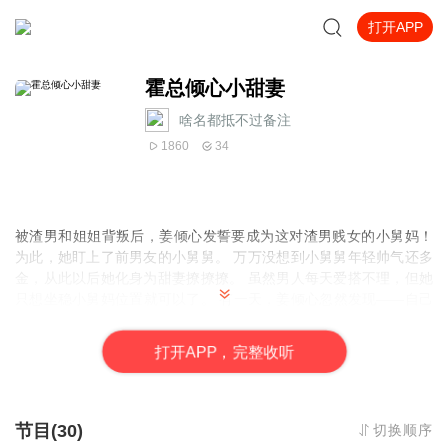
打开APP
霍总倾心小甜妻
啥名都抵不过备注
1860
34
被渣男和姐姐背叛后，姜倾心发誓要成为这对渣男贱女的小舅妈！
为此，她盯上了前男友的小舅舅。 万万没想到小舅舅年轻帅气还多
金，从此以后她化身为甜妻撩撩撩。 虽然男人每天爱搭不理，但她
只想坐稳小舅妈位置就可以了。 有一天，姜倾心忽然发现——自己
撩、错、了、人！ 辛辛苦苦撩的男人根本不是渣男的小舅舅！ 姜倾
心抓狂：“不干了，老娘要离婚！” 霍栩：“……” 怎么会有这么不负
打
开
A
P
P，完整收听
责任的女人。 离婚，休想！
如果想阅读文字完整版小说，请到微信
搜一搜中搜索公众号【书班】关注并回复数字：【720】，就可以阅
读全文
节目(30)
切换顺序