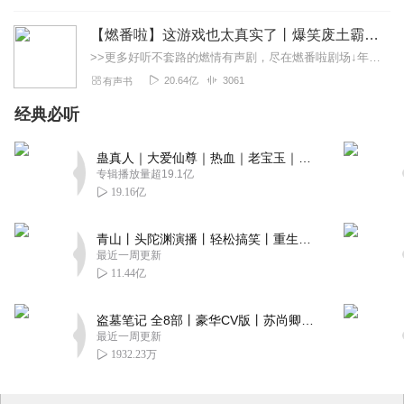
【燃番啦】这游戏也太真实了丨爆笑废土霸榜神作丨紫襟剧社制作
>>更多好听不套路的燃情有声剧，尽在燃番啦剧场↓年度重磅推荐本专辑为VIP免费专辑每天上午10点5集更新，订阅可以听到最新内容哦！每周抽一个专辑五星优质评论送...
20.64亿
3061
有声书
经典必听
蛊真人｜大爱仙尊｜热血｜老宝玉｜多人VIP免费有声剧
专辑播放量超19.1亿
19.16亿
青山丨头陀渊演播丨轻松搞笑丨重生穿越丨古代权谋丨VIP免费 | 多人有声剧
最近一周更新
11.44亿
盗墓笔记 全8部丨豪华CV版丨苏尚卿&边江 领衔 多人有声剧丨冠声文化丨南派三叔
最近一周更新
1932.23万