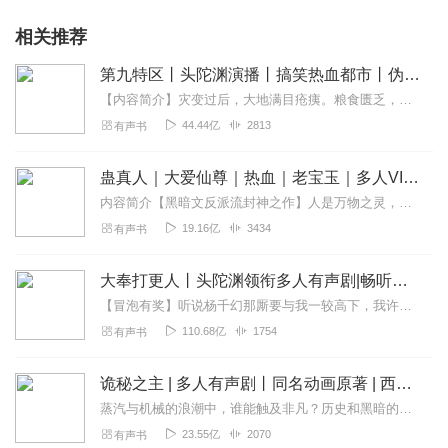
相关推荐
第九特区丨头陀渊演播丨搞笑热血都市丨伪戒丨VIP免费多人有声剧
【内容简介】灾变过后，大地满目疮痍。粮食匮乏，资源紧俏，局势混乱……一位从待规划区杀出来的青年，背对着漫天黄沙，孤身来到九区谋生，却不曾想偶然结识三五好友，一念...
44.44亿
2813
有声书
蛊真人｜大爱仙尊｜热血｜老宝玉｜多人VIP免费有声剧
内容简介【黑暗文反派流封神之作】人是万物之灵，蛊是天地真精。一个穿越者不断重生的故事。一个养蛊、炼蛊、用蛊的奇特世界。配音组（男角色）老宝玉旁白...
19.16亿
3434
有声书
大奉打更人丨头陀渊领衔多人有声剧|畅听全集|王鹤棣、田曦薇主演影视剧原著|卖报小郎君
【冒泡有奖】听说杨千幻那厮要与我一较高下，我许七安要开始装叉了！快进入声音播放页戳下方输入框，冒个泡偷偷告诉我，我要用哪些诗词才能胜过他？说得好的，有赏！202...
110.68亿
1754
有声书
诡秘之主 | 多人有声剧丨同名动画原著 | 西幻克苏鲁 | 乌贼作品
蒸汽与机械的浪潮中，谁能触及非凡？历史和黑暗的迷雾里，又是谁在耳语？我从诡秘中醒来，睁眼看见这个世界：枪械，大炮，巨舰，飞空艇，差分机；魔药，占卜，诅咒，倒吊人...
23.55亿
2070
有声书