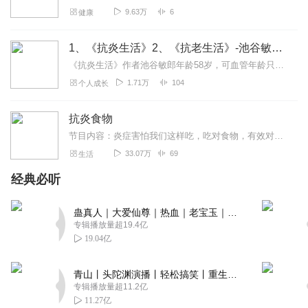
9.63万
6
健康
微信绑定的账号
主播声音好好听呀 睡前听很催眠 嘿嘿
1、《抗炎生活》2、《抗老生活》-池谷敏郎（日本）
回复
2023-12-08
1
《抗炎生活》作者池谷敏郎年龄58岁，可血管年龄只有28岁，体脂率也只有10%。他结合多年从医经验和亲身经历，总结出养护血管的医学“返老还童”法，涵盖“止老饮食”...
1.71万
104
个人成长
听友87178871
讲的很好，让人懂得了很多知识。
抗炎食物
回复
2023-07-31
1
节目内容：炎症害怕我们这样吃，吃对食物，有效对抗慢性炎症主播介绍：分享书中真知识的主播适合人群：所有想低成本改善健康的人你将收获：低成本指导生活
33.07万
69
生活
罗斯颜
声音好听，提升身体认知
经典必听
回复
2024-09-05
1
蛊真人｜大爱仙尊｜热血｜老宝玉｜多人VIP免费有声剧
专辑播放量超19.4亿
魏兆康
19.04亿
请问：你还有其他作品吗？谢谢！
回复
2023-01-06
1
青山丨头陀渊演播丨轻松搞笑丨重生穿越丨古代权谋丨VIP免费 | 多人有声剧
专辑播放量超11.2亿
11.27亿