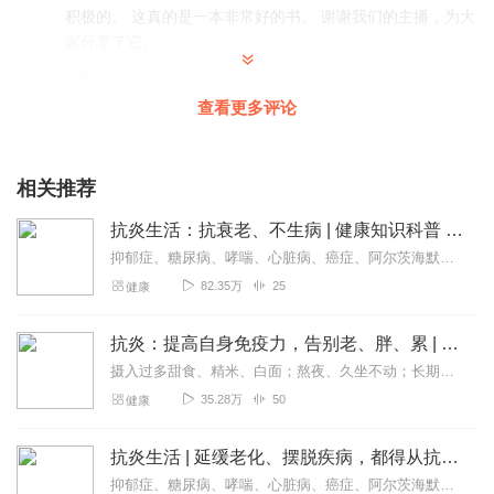
积极的。 这真的是一本非常好的书。 谢谢我们的主播，为大
家分享了它。
回复
2023-07-22
6
查看更多评论
我选择困难症
主播声音悦耳动听，一口气听完的！谢谢主播，主播辛苦
了！
相关推荐
回复
2024-06-08
5
抗炎生活：抗衰老、不生病 | 健康知识科普 | 健康养生
抑郁症、糖尿病、哮喘、心脏病、癌症、阿尔茨海默病……这些乍看毫无关系的疾病，其实背后都与慢性炎症有关！虽然年龄增长所伴随的不可抗拒因素，以及其他许多现代医学无法...
听友38459718
82.35万
25
健康
声音好听，哪天读下，人为什么会生病，这本书
回复
2023-11-04
4
抗炎：提高自身免疫力，告别老、胖、累 | 老的快、不孕不育、脑中风等90%的病症及癌症，都是炎症引发的！
摄入过多甜食、精米、白面；熬夜、久坐不动；长期处于高压、焦虑状态……这些你忽略的生活方式，都会导致炎症的发生！抗炎的关键：抗氧化、抗衰老、抗癌化，别让小病痛发展...
人间有味是清欢t
35.28万
50
健康
受益良多👍 改善生活习惯是健康生活的第一步！ 乐观心态是
积极生活的重中之重！
抗炎生活 | 延缓老化、摆脱疾病，都得从抗发炎做起
回复
2023-06-10
3
抑郁症、糖尿病、哮喘、心脏病、癌症、阿尔茨海默病……这些乍看毫无关系的疾病，其实背后都与慢性炎症有关。虽然年龄增长所伴随的不可抗拒因素，以及其他许多现代医学无法...