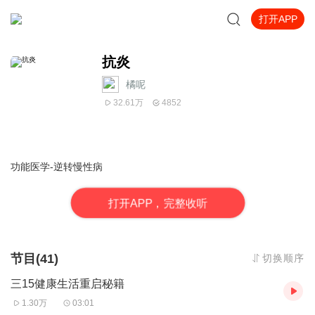
打开APP
抗炎
橘呢
32.61万
4852
功能医学-逆转慢性病
打
开
A
P
P，完整收听
节目(41)
切换顺序
三15健康生活重启秘籍
1.30万
03:01