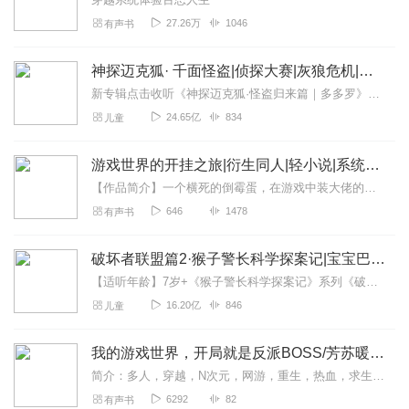
27.26万
1046
有声书
神探迈克狐· 千面怪盗|侦探大赛|灰狼危机|多多罗
新专辑点击收听《神探迈克狐·怪盗归来篇｜多多罗》！！！>>>点击进入主播橱窗购买《神探迈克狐》系列图书吧!<<<多多罗故事【点击前往】收听多多罗其他好玩有趣的故...
24.65亿
834
儿童
游戏世界的开挂之旅|衍生同人|轻小说|系统流|游戏异界|AI多播
【作品简介】一个横死的倒霉蛋，在游戏中装大佬的故事！【作者简介】喂带盐【购买须知】1、本作品为付费有声书，前112集为免费试听，购买成功后，即可收听，可下载重复...
646
1478
有声书
破坏者联盟篇2·猴子警长科学探案记|宝宝巴士故事
【适听年龄】7岁+《猴子警长科学探案记》系列《破坏者联盟篇1·猴子警长科学探案记》>>>《破坏者联盟篇2·猴子警长科学探案记》>>>《破坏者联盟篇3·猴子警长科...
16.20亿
846
儿童
我的游戏世界，开局就是反派BOSS/芳苏暖语演播[多人有声}小说/穿越
简介：多人，穿越，N次元，网游，重生，热血，求生，副本，异界讲述了打工人李维穿越成为游戏《诸神黄昏》中最终反派BOSS魔王巴尔后的传奇故事。李维刚...
6292
82
有声书