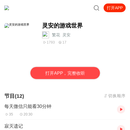
打开APP
灵安的游戏世界
繁花_灵安
1793
17
打
开
A
P
P，完整收听
节目(12)
切换顺序
每天微信只能看30分钟
35
20:30
寂灭遗记