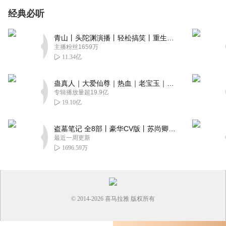
经典必听
青山丨头陀渊演播丨轻松搞笑丨重生穿越丨古代权谋丨VIP免费 | 多人有声剧
主播粉丝1659万
11.34亿
蛊真人｜大爱仙尊｜热血｜老宝玉｜多人VIP免费有声剧
专辑播放量超19.9亿
19.10亿
盗墓笔记 全8部丨豪华CV版丨苏尚卿&边江 领衔 多人有声剧丨冠声文化丨南派三叔
最近一周更新
1696.59万
© 2014-
2026
喜马拉雅 版权所有