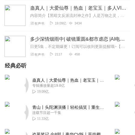
蛊真人｜大爱仙尊｜热血｜老宝玉｜多人VIP免费有声剧
内容简介【黑暗文反派流封神之作】人是万物之灵，蛊是天地真精。一个穿越者不断重生的故事。一个养蛊、炼蛊、用蛊的奇特世界。配音组（男角色）老宝玉旁白...
19.09亿
3434
有声书
多少深情烟雨中| 破镜重圆&都市虐恋 |AI电子书
日更5集，不定期爆更！订阅可以收到更新提醒哦~【内容简介】：一场阴谋，她和他的婚姻一夜之间破碎成灰。五年后的重逢，为救孩子，她甘愿沦为他床上的工具，不惜卑微到...
2117
458
有声书
经典必听
蛊真人｜大爱仙尊｜热血｜老宝玉｜多人VIP免费有声剧
专辑播放量超19.8亿
19.09亿
青山丨头陀渊演播丨轻松搞笑丨重生穿越丨古代权谋丨VIP免费 | 多人有声剧
连载节目超一千集
11.33亿
盗墓笔记 全8部丨豪华CV版丨苏尚卿&边江 领衔 多人有声剧丨冠声文化丨南派三叔