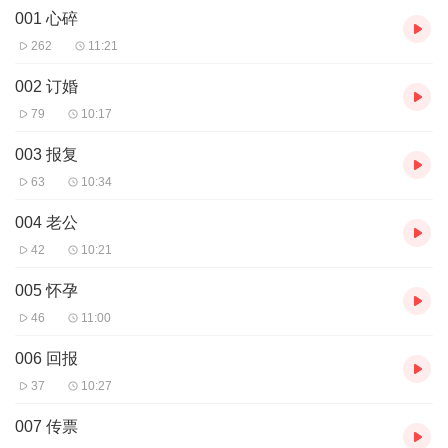
001 心碎
【作者/主播】
262
11:21
作者：鸭鸭，新锐畅销小说作家。
主播：汤汤 tj、公子幽_、月影流年声、鈡魚、夜月妖铃、暖暖姐姐
002 订婚
吖、将来的帅帅
79
10:17
003 报复
63
10:34
004 老公
42
10:21
005 怀孕
46
11:00
006 回报
37
10:27
007 传票