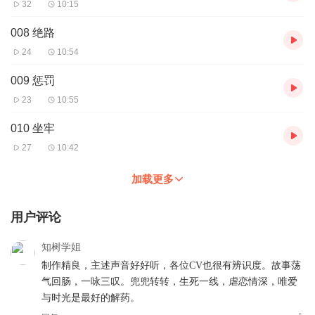
32
10:15
008 绝路
24
10:54
009 惩罚
23
10:55
010 坐牢
27
10:42
加载更多
用户评论
知树学姐
制作精良，主述声音好好听，各位CV也很有辨识度。故事荡
气回肠，一咏三叹。兜兜转转，生死一线，虐恋情深，唯爱
与时光是最好的解药。