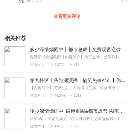
回复
2022-08-31
2
查看更多评论
相关推荐
多少深情烟雨中丨都市总裁丨免费现言逆袭
免费新书欢迎收听【内容简介】为了生计，楚清歌从高材生沦为某知名KTV合伙人;辗转行业三五年，未婚先孕，孩子生父尚且未知。爱，没有;情，难断;生不易，养更不易.....
2.37万
168
有声书
第九特区丨头陀渊演播丨搞笑热血都市丨伪戒丨VIP免费多人有声剧
【内容简介】灾变过后，大地满目疮痍。粮食匮乏，资源紧俏，局势混乱……一位从待规划区杀出来的青年，背对着漫天黄沙，孤身来到九区谋生，却不曾想偶然结识三五好友，一念...
44.38亿
2813
有声书
多少深情烟雨中| 破镜重圆&都市虐恋 |AI电子书
日更5集，不定期爆更！订阅可以收到更新提醒哦~【内容简介】：一场阴谋，她和他的婚姻一夜之间破碎成灰。五年后的重逢，为救孩子，她甘愿沦为他床上的工具，不惜卑微到...
1.67万
458
有声书