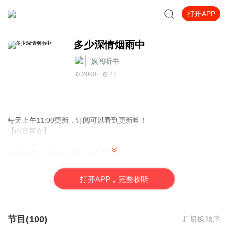
打开APP
多少深情烟雨中
娱阅听书
2090
27
每天上午11:00更新，订阅可以看到更新呦！
【内容简介】
一场阴谋，她和他的婚姻一夜之间破碎成灰。
五年后的重逢，为救孩子，她甘愿沦为他床上的工具，不惜卑微到
尘埃里。
打
开
A
P
P，完整收听
她也曾心存过幻想，试图焐热他冰冷的心......
绝望尽头，她终于醒悟：一切不过是她一厢情愿。
“杜瑾年，我们错过了就是错过了，再也回不去。”
他握紧她的手，语气坚定，“子诺，既然上天给了我机会来挽回，我
节目(100)
切换顺序
死都不会再错过你......”