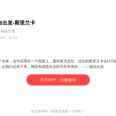
自出发-斯里兰卡
独自出发
79万
169
个先来，这句话用在一个国家上，显得更为悲壮。过往的斯里兰卡估计只
让我们记录下来，感叹和感恩生活的无常和美好。------独自出发
打
开
A
P
P，完整收听
还没有评论，快来发表第一个评论！