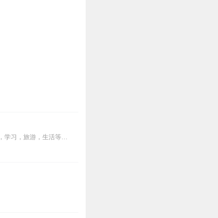
这是我在斯里兰卡生活中观察感受到的一些真实的当地情况分享，对于将要来斯里兰卡工作，学习，旅游，生活等不管什么目的，总之将要或者想要来斯里兰卡的朋友会有所帮助。也...