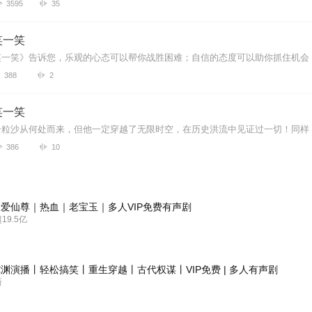
3595
35
笑一笑
388
2
笑一笑
386
10
爱仙尊｜热血｜老宝玉｜多人VIP免费有声剧
9.5亿
渊演播丨轻松搞笑丨重生穿越丨古代权谋丨VIP免费 | 多人有声剧
新