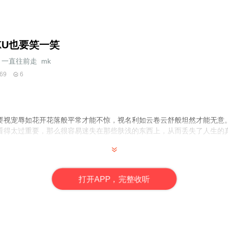
KU也要笑一笑
一直往前走_mk
69
6
要视宠辱如花开花落般平常才能不惊，视名利如云卷云舒般坦然才能无意
看得太过重要，那么很容易迷失在那些肤浅的东西上，从而丢失了人生的
打
开
A
P
P，完整收听
如不慎侵害的您的相关权益,请留言告知,我将尽快删除.