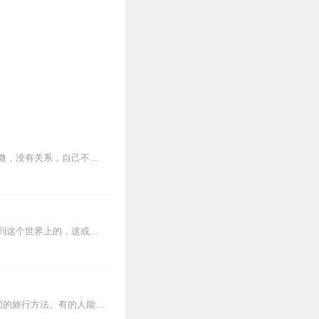
【简介】一个人卑微与否，全在于他自己的看法。上天对每个人都是公平的。如果你生而卑微，没有关系，自己不看轻自己就行。有生命就会有生命的痛苦，但也会有生命的喜...
内容简介：追求快乐是每个人的天性，但经历苦难也是人生难免的。人是哭着而不是笑着来到这个世界上的，这或许就注定了在人的一生中，苦难永远多于快乐。笑对人生，是一种超...
出版社:吉林出版集团有限责任公司丛书编委会◎编著责任编辑:师晓晖人的一生，有各种不同的旅行方法。有的人能快乐的走完一生，有的人却很忧愁地走完一生，所以要笑着面对...