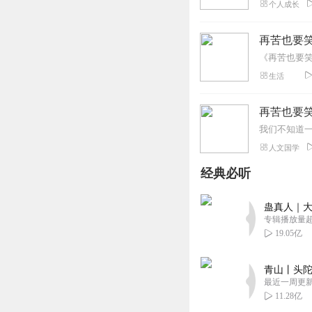
个人成长
再苦也要
生活
再苦也要
人文国学
经典必听
蛊真人｜大
专辑播放量超1
19.05亿
青山丨头陀
最近一周更
11.28亿