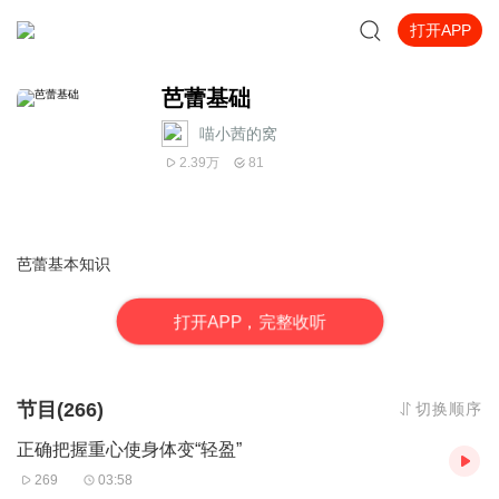
打开APP
芭蕾基础
喵小茜的窝
2.39万
81
芭蕾基本知识
打
开
A
P
P，完整收听
节目(266)
切换顺序
正确把握重心使身体变“轻盈”
269
03:58