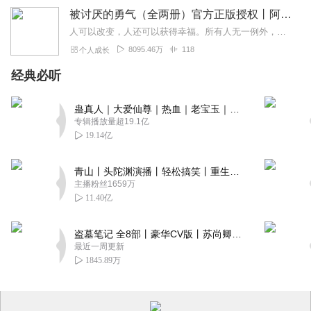
被讨厌的勇气（全两册）官方正版授权丨阿德勒心理学畅销经典｜幸福的勇气
人可以改变，人还可以获得幸福。所有人无一例外，都能如此。——阿德勒心理学一名深陷自卑、无能与不幸福的青年，听到了一名哲人主张的“世界无比单纯，人人都能幸福”便来...
8095.46万
118
个人成长
经典必听
蛊真人｜大爱仙尊｜热血｜老宝玉｜多人VIP免费有声剧
专辑播放量超19.1亿
19.14亿
青山丨头陀渊演播丨轻松搞笑丨重生穿越丨古代权谋丨VIP免费 | 多人有声剧
主播粉丝1659万
11.40亿
盗墓笔记 全8部丨豪华CV版丨苏尚卿&边江 领衔 多人有声剧丨冠声文化丨南派三叔
最近一周更新
1845.89万