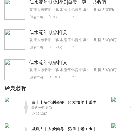
似水流年似曾相识|每天一更|一起收听
来喽来喽！支持师姐，必须订阅！
欢迎大家收听《似水流年似曾相识》，期待大家的订阅，点赞，分享，评论，评分！我们不见不散哦！！！
回复
2022-06-26
3
930
27
有声书
两千千千
似水流年似曾相识
这一天，我将主播大宝贝儿堵在胡同口里，猛的就是一棍。
欢迎大家收听《似水流年似曾相识》，期待大家的订阅、点赞、分享、评论、评分！不见不散！
“一天几更？!”一边说着，我又是一棍。力量之大，竟使得我
1.71万
27
有声书
的铁棍几乎脱手。 “两更，两更！”主播大宝贝儿一边惨叫一
边还在 嘴硬。 我又是连续的七八棍下去：“到底几更？!” 主
似水流年似曾相识
播大宝贝儿此时再也不能嚣张了：“十更，十更！我一天十
欢迎大家收听《似水流年似曾相识》，期待大家的订阅，点赞，分享，评论，评分，我们不见不散哦！！！
更！” 听到答复，我满意的走了。大家都听到了吧！主 播大
宝贝儿说会一天十更！
1881
27
有声书
回复
2022-07-01
2
经典必听
听友305358637
青山丨头陀渊演播丨轻松搞笑丨重生穿越丨古代权谋丨VIP免费 | 多人有声剧
校园题材小说，不错，满满的回忆感。
最近一周更新
11.35亿
回复
2022-06-29
2
蛊真人｜大爱仙尊｜热血｜老宝玉｜多人VIP免费有声剧
听友410659472