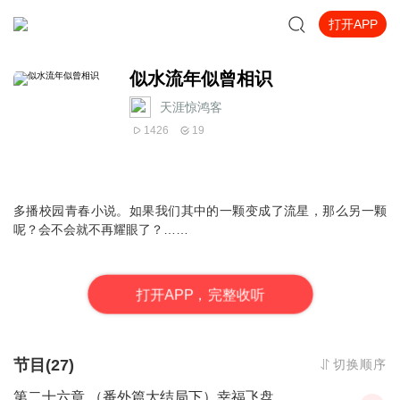
打开APP
似水流年似曾相识
天涯惊鸿客
1426
19
多播
校园青春小说。如果我们其中的一颗变成了流星，那么另一颗
呢？会不会就不再耀眼了？……
打
开
A
P
P，完整收听
节目(27)
切换顺序
第二十六章 （番外篇大结局下）幸福飞盘