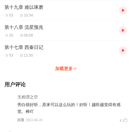
第十九章 难以琢磨
53
10:34
第十八章 流星预兆
26
08:58
第十七章 西秦日记
53
12:30
加载更多
用户评论
无相谓之空
旁白很好听，原来可以这么玩的！好听！越听越觉得有感
觉。棒吖
回复
2022-06-26
4