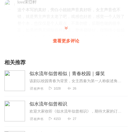
love宋亞軒
这个本写的真好，旁白小姐姐声音真好听，女主声音也不
错，就是男主声音太老了吧，戏感也好差，感觉一个人毁了
整个本，也仅仅是个人观点，不喜勿喷，后期也做的很丰
富，如果把男主排除在外的话，整体都很好，很期待小姐姐
的下一个本，希望下一个本质量高一些，不要随随便便的找
查看更多评论
人了，个人感觉因为一个男主毁了整个本，本来一个校园恋
爱剧，瞬间变成了乡村爱情故事，旁白小姐姐的声音比他们
好多了。女主戏感也好垃圾，口音真的改不掉吗？男主声音
相关推荐
就不能稍微年轻一点吗？真无语，因为男主女主拉低了整个
剧本的质量。要不是旁白小姐姐的声音这么好听，我绝对不
似水流年似曾相似｜青春校园｜爆笑
会听这部剧。以上都仅是自己个人观点，不喜勿喷。
该剧以校园青春为背景，女主西秦为第一人称叙述角度，讲述了“我”与男友、闺蜜之间的轻松、有趣及曲折、浪漫的故事。剧中有够款够帅，却总是与女主误会不断的“篮神”男主...
回复
2022-06-29
3
1028
26
有声书
贺言HR
似水流年似曾相识
青春校园剧既有甜蜜爱恋又有心痛虐恋，期待意外惊喜🍭
欢迎大家收听《似水流年似曾相识》，期待大家的订阅，点赞，分享，评论，评分！我们不见不散哦！！
回复
2022-06-26
3
4153
27
有声书
生梨美美