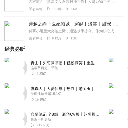
内容简介【黑暗文反派流封神之作】人是万物之灵，蛊是天地真精。一个穿越者不断重生的故事。一个养蛊、炼蛊、用蛊的奇特世界。配音组（男角色）老宝玉旁白...
19.10亿
3434
有声书
穿越之绊：医妃倾城丨穿越丨爆笑丨甜宠丨全文免费
科研小组重大突破之际，遭遇杀手掠夺。作为核心成员为了守护科研成果吞下药物与芯片带着AI智能药箱跳海。穿越为妃，经历了无数的艰辛与困苦，男主始终陪伴在她身边，成为...
9.12万
1188
有声书
经典必听
青山丨头陀渊演播丨轻松搞笑丨重生穿越丨古代权谋丨VIP免费 | 多人有声剧
连载节目超一千集
11.35亿
蛊真人｜大爱仙尊｜热血｜老宝玉｜多人VIP免费有声剧
专辑播放量超19.1亿
19.10亿
盗墓笔记 全8部丨豪华CV版丨苏尚卿&边江 领衔 多人有声剧丨冠声文化丨南派三叔
最近一周更新
1715.63万