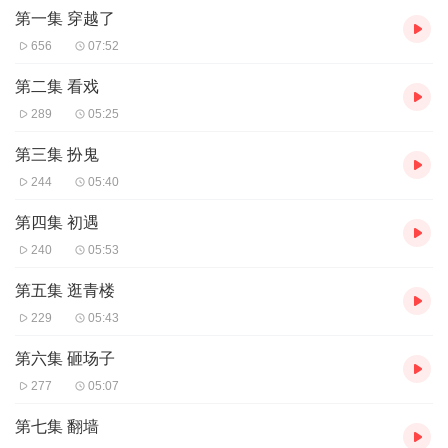
第一集 穿越了
演播跳舞的布丁和挽弓谋苍穹
656
07:52
第二集 看戏
289
05:25
第三集 扮鬼
244
05:40
第四集 初遇
240
05:53
第五集 逛青楼
229
05:43
第六集 砸场子
277
05:07
第七集 翻墙