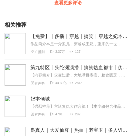
查看更多评论
相关推荐
【免费】｜多播｜穿越｜搞笑｜穿越之妃本倾城
作品简介本是一介孤儿，穿越成王妃，重来的一世，我定要活的更好，实现穿越四大愿望：第一扰乱后宫,第二行走江湖,第三戏耍朝廷,第四全国环游.可别人穿越都是带着前主人...
3.37万
127
广播剧
第九特区丨头陀渊演播丨搞笑热血都市丨伪戒丨VIP免费多人有声剧
【内容简介】灾变过后，大地满目疮痍。粮食匮乏，资源紧俏，局势混乱……一位从待规划区杀出来的青年，背对着漫天黄沙，孤身来到九区谋生，却不曾想偶然结识三五好友，一念...
44.39亿
2813
有声书
妃本倾城
【强烈推荐】宫廷复仇大作合辑！【本专辑包含作品】《妃本倾城》《复仇王妃：胭脂染江山》《代嫁庶女：休掉冷魅王爷》《溺宠：情倾天下》《束缚记：梅洛问情》《宠爱诱惑，...
4781
297
有声书
蛊真人｜大爱仙尊｜热血｜老宝玉｜多人VIP免费有声剧