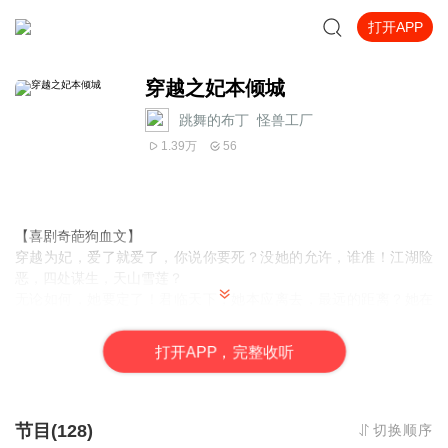
打开APP
穿越之妃本倾城
跳舞的布丁_怪兽工厂
1.39万
56
【喜剧奇葩狗血文】
穿越为妃，爱了就爱了，你说你要死？没她的允许，谁准！江湖险
恶，四处谋生，天山雪莲？
无论如何，她要定了！君临天下，她本应离去，最远的距离？她在
你面前，你却不知！四海为家，奔东走西，要她回去？
抱歉，滚远了！天下做礼，聘她为皇后，许她为最爱？这么多人送
打
开
A
P
P，完整收听
江山，她得好好选选要哪个！
待你君临天下，已是困笼囚花；待我了无牵挂，便是咫尺天涯；待
他半生戎马，却知青梅已嫁……
待你功成名达，我知花前月下；待我弦断音垮，早念青丝白发；待
节目(128)
切换顺序
他得知真假，许下落叶红花……