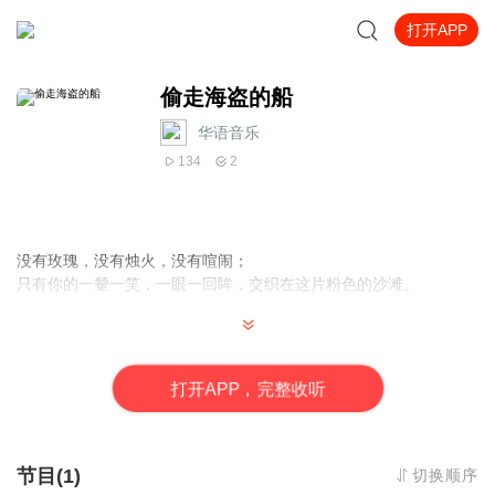
打开APP
偷走海盗的船
华语音乐
134
2
没有玫瑰，没有烛火，没有喧闹；
只有你的一颦一笑，一眼一回眸，交织在这片粉色的沙滩。
打
开
A
P
P，完整收听
节目(1)
切换顺序