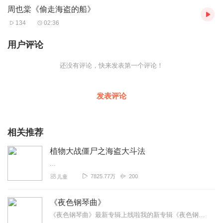
周也棠《偷走海盗的船》
134
02:36
用户评论
还没有评论，快来发表第一个评论！
发表评论
相关推荐
植物大战僵尸之海盗大斗法
...
7825.77万
200
儿童
《夜色钢琴曲》
《夜色钢琴曲》最新专辑上线啦我的新专辑《夜色钢琴曲最新专辑》（点击跳转）已经上线，新专辑是《夜色钢琴曲》的升级版，我精选了诸多经典原创作品与大家分享，愿未来...