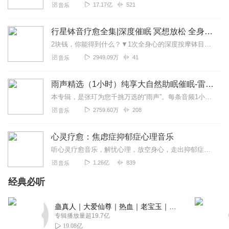
17.17亿
521
音乐
行星钵音疗愈全集|深度催眠 冥想放松 全身心深度按摩
2块钱，你能得到什么？▼1次全身心的深度按摩钵目前已广泛地被应用于美容Spa和按摩养生馆的疗程中，许多疗愈师使用铜钵在身体上，发现5分钟铜钵按摩的深度放松，效...
2949.09万
41
音乐
雨声精选（1小时）纯享大自然助眠催眠-雷雨声，下雨
本专辑，是张玎为您千挑万选的“雨声”。每条音频1小时，中间没有打扰。有轻柔细雨、淅淅沥沥；雨滴入水，滴答作响；隐隐雷声，隆隆为伴；流水潺潺，映入耳畔。这里没有音...
2759.60万
208
音乐
心灵疗愈：焦虑症抑郁症心理音乐
听心灵疗愈音乐，解忧心理，放空身心，走出抑郁症、焦虑症、恐惧症等情绪困扰。疗愈音乐=心灵养生最有效的聆听建议：步骤一、选择安静的环境，闭目静卧或坐。步骤二、根据...
1.26亿
839
音乐
经典必听
蛊真人｜大爱仙尊｜热血｜老宝玉｜多人VIP免费有声剧
专辑播放量超19.7亿
19.08亿