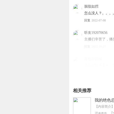
胭脂如膤
怎么没人？。。。
回复
2022-07-08
听友192070656
主播们辛苦了，播
回复
2022-10-27
暮色中的城
女主性格不喜欢，
回复
2022-10-10
露团奶恩
相关推荐
很好太好听了吧！
回复
2023-05-14
我的绝色总
听友199563705
有声书