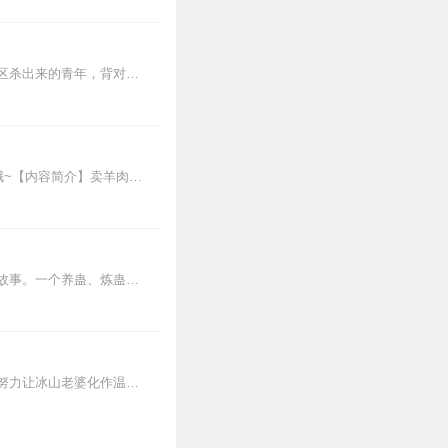
3
【内容简介】灾变过后，大地满目疮痍。粮食匮乏，资源紧俏，局势混乱……一位从待规划区杀出来的青年，背对着漫天黄沙，孤身来到九区谋生，却不曾想偶然结识三五好友，一念...
3
【强烈推荐】掌阅小说过千万人气，精彩不容错过哈~点击订阅，听到就是赚到！不要错过哦~【内容简介】卖羊肉串的小贩杨辰，娶了冰山女总裁为妻，家庭小矛盾不断的同时，身...
复婚。我感觉他有毛病不
2
内容简介【黑暗文反派流封神之作】人是万物之灵，蛊是天地真精。一个穿越者不断重生的故事。一个养蛊、炼蛊、用蛊的奇特世界。配音组（男角色）老宝玉旁白...
1
【内容简介】老婆太高冷怎么办？多半是傲娇了，温柔一下就好了！这是一个有关男人如何努力让冰山老婆化作温柔贤妻的励志故事。【作者/主播】作者：尼古拉斯泰森，网络小说...