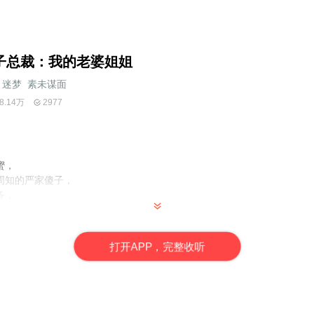
子总裁：我的老婆姐姐
迷梦_素未谋面
8.14万
2977
蜜，
周知的严家傻子，
备，
邪魅的笑容，
被他给骗了……
打
开
A
P
P，完整收听