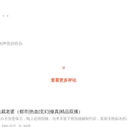
。。。
的声音好听👍
听不下去了，
查看更多评论
我喜欢！
裁老婆（都市|热血|玄幻|修真|精品双播）
2941.31万
5439