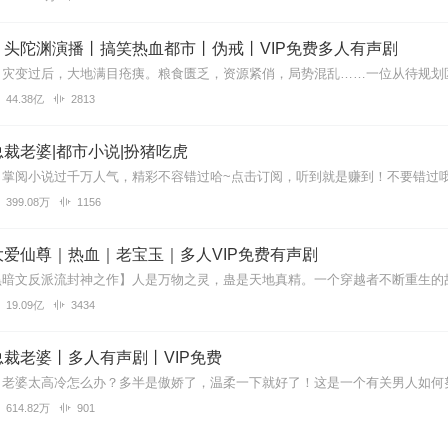
。生音好听。
丨头陀渊演播丨搞笑热血都市丨伪戒丨VIP免费多人有声剧
44.38亿
2813
，全靠主播撑到最后。
裁老婆|都市小说|扮猪吃虎
399.08万
1156
，不是同甘共苦的夫妻。在最困难的时候抛弃了丈夫和孩子，现在劝人家
爱仙尊｜热血｜老宝玉｜多人VIP免费有声剧
19.09亿
3434
呢！你失忆我也失忆，太假啦！但主播的生声好听。
裁老婆丨多人有声剧丨VIP免费
614.82万
901