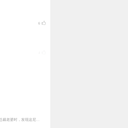
6
4
4
3
【内容简介】白天负责保卫，晚上还得陪睡。当李天签下那张婚姻契约后，直面冷艳如冰的总裁老婆时，发现这尼玛完全是个坑啊~“在这里，你吃我的，住我的，还要找我要钱？...