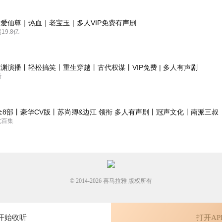
，手段不辣不利索，他老婆头脑简单，任性，想干什么就干什么，这次出
欢她她。
爱仙尊｜热血｜老宝玉｜多人VIP免费有声剧
9.8亿
你们的辛勤付出🌹🌹🌹
渊演播丨轻松搞笑丨重生穿越丨古代权谋丨VIP免费 | 多人有声剧
新
全8部丨豪华CV版丨苏尚卿&边江 领衔 多人有声剧丨冠声文化丨南派三叔
七百集
© 2014-
2026
喜马拉雅 版权所有
开始收听
打开AP