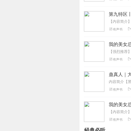
主播很好，我喜欢
回复
2022-10-25
第九特区
听友189354730
有声书
小说情节不敢恭维
回复
2022-10-20
我的美女总
萍萍大平平
有声书
莫雨这个人好讨厌
喜欢这种人
蛊真人｜大
回复
2022-12-25
有声书
听友385915461
怎么这么容易失忆
我的美女总
回复
2023-03-18
有声书
1502869gstn
经典必听