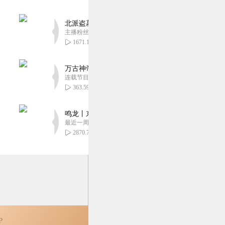
国是多此一举，为她死去
北派盗墓笔记丨头陀渊出品丨悬疑灵异丨摸金校尉丨
1
主播粉丝1659万
1671.14万
万古神帝丨玄幻丨热血丨紫襟团队演播丨多人有声
连载节目超二百集
0
363.59万
鸣龙丨东方玄幻丨紫襟团队丨轻松搞笑丨多人有声
最近一周更新
2870.72万
P