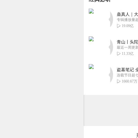
严易泽办事不果断
了两个保嫖，不喜
蛊真人｜大
回复
2022-12-20
专辑播放量超1
19.09亿
1530710ijhv
播音团队不错，感谢
青山丨头陀
最近一周更
回复
2024-02-18
11.33亿
盗墓笔记 
连载节目超
1660.67万