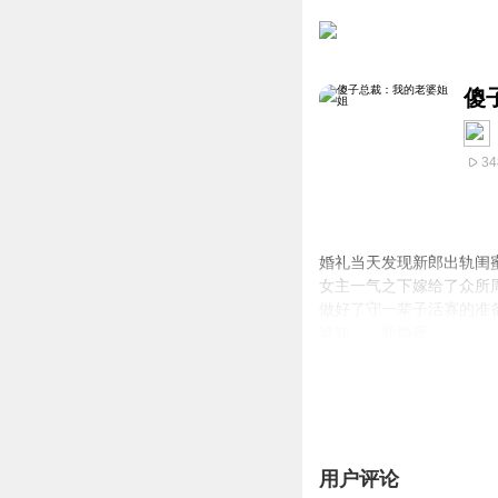
傻
34
婚礼当天发现新郎出轨闺
女主一气之下嫁给了众所
做好了守一辈子活寡的准
谁知……新婚夜，
痴痴傻傻的男主竟露出了
女主这才意识到所有人都
用户评论