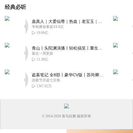
经典必听
蛊真人｜大爱仙尊｜热血｜老宝玉｜多人VIP免费有声剧
专辑播放量超19.6亿
19.06亿
青山丨头陀渊演播丨轻松搞笑丨重生穿越丨古代权谋丨VIP免费 | 多人有声剧
最近一周更新
11.30亿
盗墓笔记 全8部丨豪华CV版丨苏尚卿&边江 领衔 多人有声剧丨冠声文化丨南派三叔
连载节目超七百集
1567.82万
© 2014-
2026
喜马拉雅 版权所有