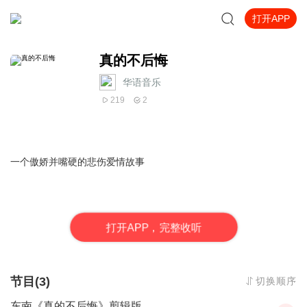
打开APP
真的不后悔
华语音乐
219
2
一个傲娇并嘴硬的悲伤爱情故事
打
开
A
P
P，完整收听
节目(3)
切换顺序
东南《真的不后悔》剪辑版