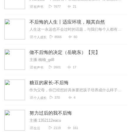
7677
21
有声书
不后悔的人生丨适应环境，顺其自然
人生这一永远也不会过时的话题，与我们每个人都有着千丝万缕的联系，而且关系这我们的切身利益。有些人，因为不能正视身处的现实环境，或者不甘心于自己的社会地位，或者部...
8566
60
个人成长
做不后悔的决定（岳晓东）【完】
主播:楠楠_gd8
2601
17
有声书
糖豆的家长-不后悔
作为父母，你已经想好具体要把孩子培养成什么样子了吗？假如还没有，看看你都做了什么！教育孩子，从我做起。
370
4
个人成长
努力过后的我不后悔
主播:1352112eacu
2119
161
生活