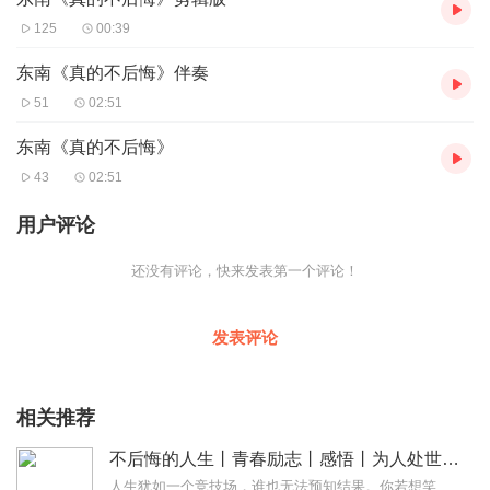
125
00:39
东南《真的不后悔》伴奏
51
02:51
东南《真的不后悔》
43
02:51
用户评论
还没有评论，快来发表第一个评论！
发表评论
相关推荐
不后悔的人生丨青春励志丨感悟丨为人处世人际关系情商
人生犹如一个竞技场，谁也无法预知结果。你若想笑到最后，就必须进行不懈努力的长途跋涉。无论是谁，放弃了努力，即使走过长长的一生，仍会两手空空；只有坚持不懈，才会得...