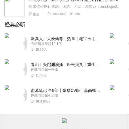
如果你还感到焦虑、困惑、无助，添加vx：xinshejie2018、vx公众号：宣萱心伴，与主播宣萱开启心灵交流之旅，共建温暖的精神家园！如果你喜欢我的内容，请...
4957.08万
668
生活
经典必听
蛊真人｜大爱仙尊｜热血｜老宝玉｜多人VIP免费有声剧
专辑播放量超19.1亿
19.14亿
青山丨头陀渊演播丨轻松搞笑丨重生穿越丨古代权谋丨VIP免费 | 多人有声剧
连载节目超一千集
11.40亿
盗墓笔记 全8部丨豪华CV版丨苏尚卿&边江 领衔 多人有声剧丨冠声文化丨南派三叔
连载节目超七百集
1831.00万