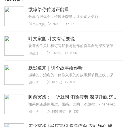
微凉给你传递正能量
分享心得体会，传递正能量，让更多人受益
750
13
个人成长
叶文家园|叶文有话要说
欢迎各位关注和订阅我参与创作的喜马自制深夜陪伴谈话栏目《听你说·百态人声》【听你说·百态人声】每晚直播连线真实人间故事|叶文现场互动中|人间冷暖，抱团取暖每周...
3.69亿
2996
生活
默默道来｜讲个故事给你听
感动的、治愈的、伴你入眠的好故事新节目上线，探索现实世界的无尽魅力，追求对生活的真实记录《听见人间真相》（点击名称，直达专辑）网易人间故事集持续更新中，邀您关注...
16.15亿
989
生活
睡前冥想：一听就困 消除疲劳 深度睡眠 沉浸体验
如果你还感到焦虑、困惑、无助，添加vx：xinshejie2018、vx公众号：宣萱心伴，与主播宣萱开启心灵交流之旅，共建温暖的精神家园！如果你喜欢我的内容，请...
2557.98万
337
生活
正念冥想 | 减压冥想 音乐疗愈 安神静心 解郁降噪