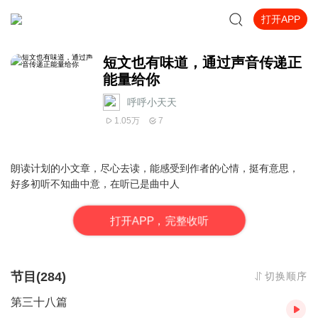
打开APP
短文也有味道，通过声音传递正
能量给你
呼呼小天天
1.05万
7
朗读计划的小文章，尽心去读，能感受到作者的心情，挺有意思，
好多初听不知曲中意，在听已是曲中人
打
开
A
P
P，完整收听
节目(284)
切换顺序
第三十八篇