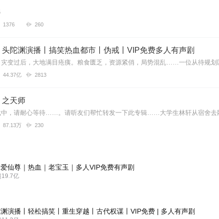
6
1376
260
丨头陀渊演播丨搞笑热血都市丨伪戒丨VIP免费多人有声剧
44.37亿
2813
｜之天师
87.13万
230
爱仙尊｜热血｜老宝玉｜多人VIP免费有声剧
9.7亿
渊演播丨轻松搞笑丨重生穿越丨古代权谋丨VIP免费 | 多人有声剧