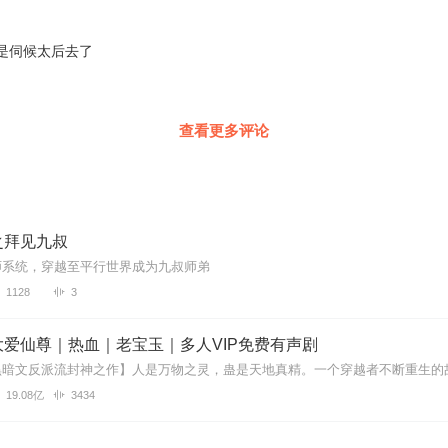
是伺候太后去了
查看更多评论
之拜见九叔
师系统，穿越至平行世界成为九叔师弟
1128
3
爱仙尊｜热血｜老宝玉｜多人VIP免费有声剧
19.08亿
3434