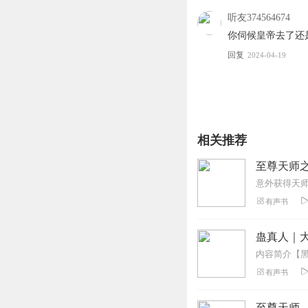
听友374564674
你伺候皇帝去了还
回复
2024-04-19
相关推荐
至尊天师
意外获得天
有声书
蛊真人｜大
有声书
至尊天师