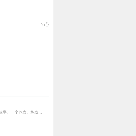
0
内容简介【黑暗文反派流封神之作】人是万物之灵，蛊是天地真精。一个穿越者不断重生的故事。一个养蛊、炼蛊、用蛊的奇特世界。配音组（男角色）老宝玉旁白...