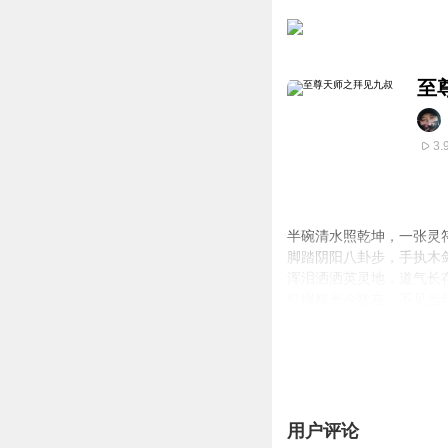
至
3.
半碗清水照乾坤，一张灵
脚踏阴阳八卦步，手执木
浑泪洒洒英灵地，道气长
红绳糯米今犹在，不见当
用户评论