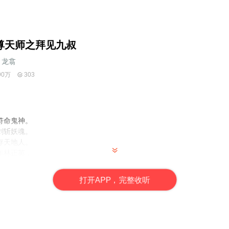
尊天师之拜见九叔
龙翕
90万
303
符命鬼神。
剑斩妖魂。
存天地人。
年林正英，
打
开
A
P
P，完整收听