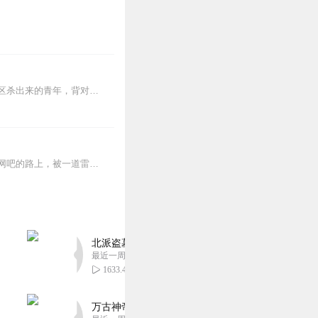
【内容简介】灾变过后，大地满目疮痍。粮食匮乏，资源紧俏，局势混乱……一位从待规划区杀出来的青年，背对着漫天黄沙，孤身来到九区谋生，却不曾想偶然结识三五好友，一念...
作者还在连载中，请耐心等待……。请听友们帮忙转发一下此专辑……大学生林轩从宿舍去网吧的路上，被一道雷劈中，穿越到民国时期。在这里有道法高强的英叔，有日常赶尸的四...
北派盗墓笔记丨头陀渊出品丨悬疑灵异丨摸金校尉丨
最近一周更新
1633.45万
万古神帝丨玄幻丨热血丨紫襟团队演播丨多人有声