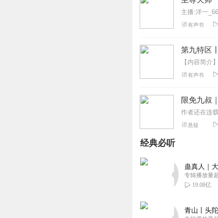
主播:洋一_6
有声书
第九特区
有声书
限免九叔
悬疑
经典必听
蛊真人｜大
专辑播放量超1
19.08亿
青山丨头陀