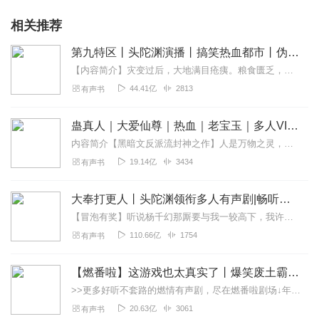
相关推荐
第九特区丨头陀渊演播丨搞笑热血都市丨伪戒丨VIP免费多人有声剧
【内容简介】灾变过后，大地满目疮痍。粮食匮乏，资源紧俏，局势混乱……一位从待规划区杀出来的青年，背对着漫天黄沙，孤身来到九区谋生，却不曾想偶然结识三五好友，一念...
44.41亿
2813
有声书
蛊真人｜大爱仙尊｜热血｜老宝玉｜多人VIP免费有声剧
内容简介【黑暗文反派流封神之作】人是万物之灵，蛊是天地真精。一个穿越者不断重生的故事。一个养蛊、炼蛊、用蛊的奇特世界。配音组（男角色）老宝玉旁白...
19.14亿
3434
有声书
大奉打更人丨头陀渊领衔多人有声剧|畅听全集|王鹤棣、田曦薇主演影视剧原著|卖报小郎君
【冒泡有奖】听说杨千幻那厮要与我一较高下，我许七安要开始装叉了！快进入声音播放页戳下方输入框，冒个泡偷偷告诉我，我要用哪些诗词才能胜过他？说得好的，有赏！202...
110.66亿
1754
有声书
【燃番啦】这游戏也太真实了丨爆笑废土霸榜神作丨紫襟剧社制作
>>更多好听不套路的燃情有声剧，尽在燃番啦剧场↓年度重磅推荐本专辑为VIP免费专辑每天上午10点5集更新，订阅可以听到最新内容哦！每周抽一个专辑五星优质评论送...
20.63亿
3061
有声书