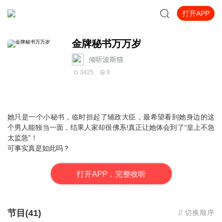
打开APP
金牌秘书万万岁
倾听波斯猫
3425
8
她只是一个小秘书，临时担起了辅政大臣，最希望看到她身边的这
个男人能独当一面，结果人家却很佛系!真正让她体会到了“皇上不急
太监急”！
可事实真是如此吗？
打
开
A
P
P，完整收听
节目(41)
切换顺序