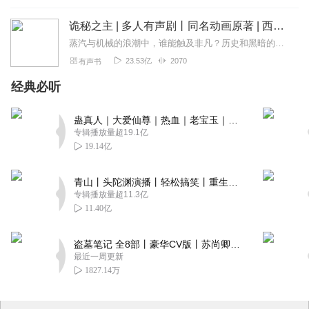
诡秘之主 | 多人有声剧丨同名动画原著 | 西幻克苏鲁 | 乌贼作品
蒸汽与机械的浪潮中，谁能触及非凡？历史和黑暗的迷雾里，又是谁在耳语？我从诡秘中醒来，睁眼看见这个世界：枪械，大炮，巨舰，飞空艇，差分机；魔药，占卜，诅咒，倒吊人...
23.53亿
2070
有声书
经典必听
蛊真人｜大爱仙尊｜热血｜老宝玉｜多人VIP免费有声剧
专辑播放量超19.1亿
19.14亿
青山丨头陀渊演播丨轻松搞笑丨重生穿越丨古代权谋丨VIP免费 | 多人有声剧
专辑播放量超11.3亿
11.40亿
盗墓笔记 全8部丨豪华CV版丨苏尚卿&边江 领衔 多人有声剧丨冠声文化丨南派三叔
最近一周更新
1827.14万