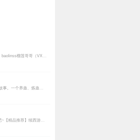
【点击进入】保林叔叔封神宇宙故事圈，神仙老友等你来玩！故事小助手：柚子姐姐（VX)：baolinss榴莲哥哥（VX)：baolinss168保林叔叔神话故事系...
内容简介【黑暗文反派流封神之作】人是万物之灵，蛊是天地真精。一个穿越者不断重生的故事。一个养蛊、炼蛊、用蛊的奇特世界。配音组（男角色）老宝玉旁白...
【重磅推荐】新书上线！哪吒|电影外的传奇|封神演义封神榜精华|李庆丰评书快来点击收听吧~【精品推荐】续西游记（李庆丰文化评书）明朝那些事儿（李庆丰文化评书）...