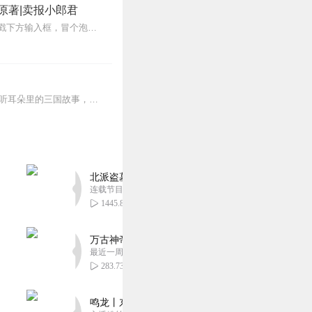
原著|卖报小郎君
【冒泡有奖】听说杨千幻那厮要与我一较高下，我许七安要开始装叉了！快进入声音播放页戳下方输入框，冒个泡偷偷告诉我，我要用哪些诗词才能胜过他？说得好的，有赏！202...
1部家喻户晓的经典名著。150集精彩绝伦的听觉盛宴。听名著，和听故事一样精彩！一起聆听耳朵里的三国故事，感悟中华经典！
北派盗墓笔记丨头陀渊出品丨悬疑灵异丨摸金校尉丨
连载节目超四百集
1445.81万
万古神帝丨玄幻丨热血丨紫襟团队演播丨多人有声
最近一周更新
283.73万
鸣龙丨东方玄幻丨紫襟团队丨轻松搞笑丨多人有声