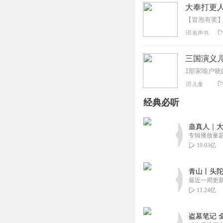
大奉打更人
有声书
三国演义
儿童
经典必听
蛊真人｜大
专辑播放量超1
19.03亿
青山丨头陀
最近一周更
11.24亿
盗墓笔记 