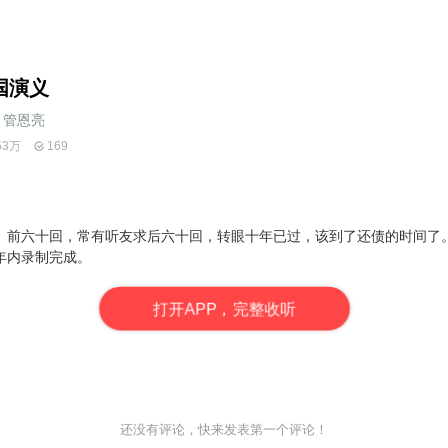
国演义
管恩亮
53万
169
》前六十回，常有听友求后六十回，转眼十年已过，该到了还债的时间了
年内录制完成。
打
开
A
P
P，完整收听
还没有评论，快来发表第一个评论！