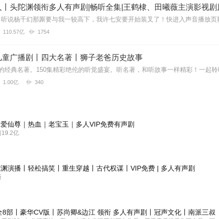
丨头陀渊领衔多人有声剧|畅听全集|王鹤棣、田曦薇主演影视剧
110.57亿
1754
儿童广播剧丨四大名著丨狮子老爸历史故事
1.00亿
340
爱仙尊｜热血｜老宝玉｜多人VIP免费有声剧
9.2亿
渊演播丨轻松搞笑丨重生穿越丨古代权谋丨VIP免费 | 多人有声剧
新
全8部丨豪华CV版丨苏尚卿&边江 领衔 多人有声剧丨冠声文化丨南派三叔