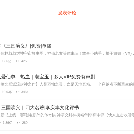
发表评论
《三国演义》|免费|单播
1.86亿
425
爱仙尊｜热血｜老宝玉｜多人VIP免费有声剧
19.03亿
3434
】三国演义｜四大名著|李庆丰文化评书
1.36亿
280