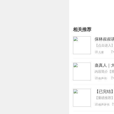
相关推荐
保林叔叔讲
儿童
蛊真人｜大
有声书
【已完结
相声评书