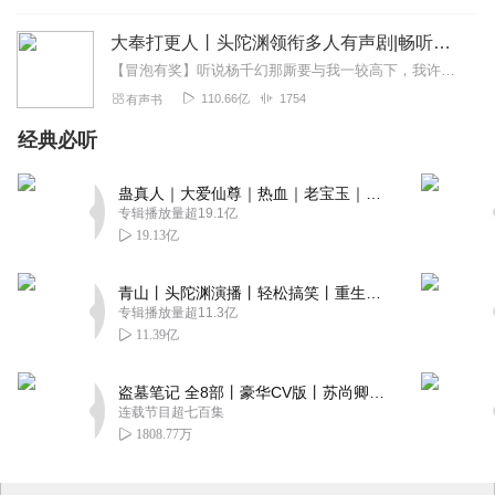
大奉打更人丨头陀渊领衔多人有声剧|畅听全集|王鹤棣、田曦薇主演影视剧原著|卖报小郎君
【冒泡有奖】听说杨千幻那厮要与我一较高下，我许七安要开始装叉了！快进入声音播放页戳下方输入框，冒个泡偷偷告诉我，我要用哪些诗词才能胜过他？说得好的，有赏！202...
110.66亿
1754
有声书
经典必听
蛊真人｜大爱仙尊｜热血｜老宝玉｜多人VIP免费有声剧
专辑播放量超19.1亿
19.13亿
青山丨头陀渊演播丨轻松搞笑丨重生穿越丨古代权谋丨VIP免费 | 多人有声剧
专辑播放量超11.3亿
11.39亿
盗墓笔记 全8部丨豪华CV版丨苏尚卿&边江 领衔 多人有声剧丨冠声文化丨南派三叔
连载节目超七百集
1808.77万