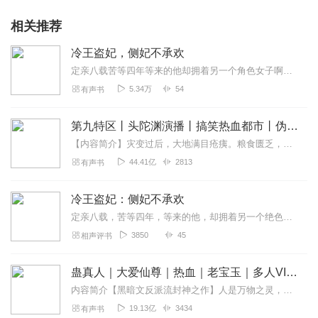
相关推荐
冷王盗妃，侧妃不承欢
定亲八载苦等四年等来的他却拥着另一个角色女子啊！一夕之间他有正妃沦为侧妃侯蒙深深。寂寞相守，她不争宠不成恩原以为。他祝他帮他和他共患难，比翼飞最终会获得他的爱恋...
5.34万
54
有声书
第九特区丨头陀渊演播丨搞笑热血都市丨伪戒丨VIP免费多人有声剧
【内容简介】灾变过后，大地满目疮痍。粮食匮乏，资源紧俏，局势混乱……一位从待规划区杀出来的青年，背对着漫天黄沙，孤身来到九区谋生，却不曾想偶然结识三五好友，一念...
44.41亿
2813
有声书
冷王盗妃：侧妃不承欢
定亲八载，苦等四年，等来的他，却拥着另一个绝色女子。一夕之间，她由正妃沦为侧妃，侯门深深，她不争宠，不承恩。原以为，她帮助他，和他共患难，比翼飞，终会获得他的爱...
3850
45
相声评书
蛊真人｜大爱仙尊｜热血｜老宝玉｜多人VIP免费有声剧
内容简介【黑暗文反派流封神之作】人是万物之灵，蛊是天地真精。一个穿越者不断重生的故事。一个养蛊、炼蛊、用蛊的奇特世界。配音组（男角色）老宝玉旁白...
19.13亿
3434
有声书