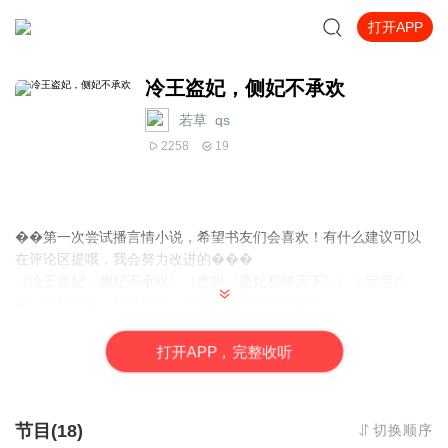
打开APP
冷王盗妃，侧妃不承欢
若草_qs
2258
19
��第一次尝试播言情小说，希望书友们会喜欢！有什么建议可以
在评论区提哦，我会努力改进的���
《冷王盗妃，侧妃不承欢》（也叫《盗妃权倾天下》）：定亲八
载，苦等四年，等来的他，却拥着另一个绝色女子。
一夕之间，她由正妃沦为侧妃。
侯门深深，寂寞相守，她不争宠，不承恩。
打
开
A
P
P，完整收听
原以为，她助他帮他，和他共患难比翼飞，最终会获得他的爱恋。
熟料，他所做的一切，为的只是另一个女子。
挑指断弦，远走沧海，陆上海上，静看那一抹素衣翩然的身影，在
节目(18)
切换顺序
权谋争斗中，如花般绮丽绽放。