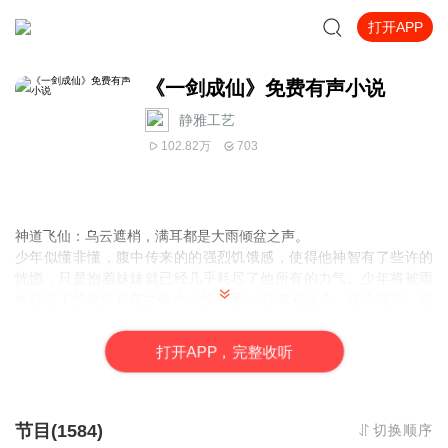
打开APP
《一剑成仙》免费有声小说
静雅工艺
102.82万
703
神道飞仙：乌云遮梢，满耳都是大雨倾盆之声。
少年似懂非懂，腹中传来的的强烈饥饿感，使得他神智有了些许的
恍惚，只是抱着妹妹就已经几乎耗尽了他所有的力气。少年将被雨
水打湿了的馒头塞在女孩小小的手里：“你拿着这个，这个能吃，记
住，雨儿你要是饿了，就云村东头杨记面馆的后门，在那里会找到
吃的...”这是一个残梦，每当夏沐意识沉眠之时，便会浮现，似乎在
打
开
A
P
P，完整收听
提醒着他，记忆深处不被允许遗忘的某些事，变或是某些人。
此刻，他正站在一座不高不低的山头，周围古树绵绵，遮挡住了视
线，难以眺望向远方。
“这里还是地球么？”夏沐有些怀疑，他攀爬上一棵古树，站在最顶端
节目(1584)
切换顺序
向远方眺望。