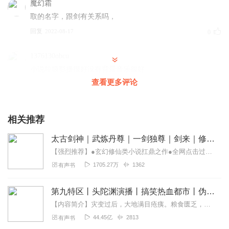
魔幻霜
取的名字，跟剑有关系吗，
回复
2022-08-17
0
1376130obcu
小说垃圾影播很好没有背景音乐很好
查看更多评论
回复
2022-10-21
1
相关推荐
太古剑神｜武炼丹尊｜一剑独尊｜剑来｜修仙一剑成魔
【强烈推荐】●玄幻修仙类小说扛鼎之作●全网点击过亿，五星作品，吐血强推●求订阅&五星好评&月票，会不定时掉落爆更惊喜哦！【作品简介】修仙之道，逆天而行，少年林逸...
1705.27万
1362
有声书
第九特区丨头陀渊演播丨搞笑热血都市丨伪戒丨VIP免费多人有声剧
【内容简介】灾变过后，大地满目疮痍。粮食匮乏，资源紧俏，局势混乱……一位从待规划区杀出来的青年，背对着漫天黄沙，孤身来到九区谋生，却不曾想偶然结识三五好友，一念...
44.45亿
2813
有声书