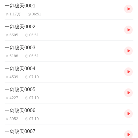
一剑破天0001
数万里外，一只翼展数百丈的鲲鹏扶摇直上，背负着一行人向大荒
行来。为首者是一个风姿绰约的美丽女子，肌肤雪白，妍丽动人，
1.17万
06:51
一身青衣，随着山风猎猎作响，美丽出尘，乌黑的长发垂至腰间，
如黑夜星空般光泽耀人，似九天玄女下凡尘。
一剑破天0002
传闻南荒外围有一头霸主级凶兽，体内流淌有部分太古龟龙的血
6505
06:51
脉，它的实力非同小可，成年的太古凶兽后裔，本就是罕见而强大
的生灵，绝大多数都能跨入霸主级行列，能不招惹自然要尽力避
一剑破天0003
开、
5188
06:51
一剑破天0004
4539
07:19
一剑破天0005
4227
07:19
一剑破天0006
3952
07:19
一剑破天0007