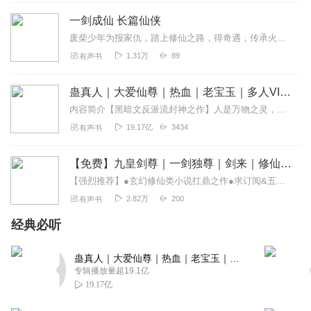
一剑成仙 长篇仙侠
废柴少年为报家仇，踏上修仙之路，得奇遇，传承火神秘技，从此纵横天下，一剑破苍穹，定生死，转乾坤，长剑指天，谁敢争锋。“哈哈，练了六年竟然还只是炼气初期的修为，...
1.31万
89
有声书
蛊真人｜大爱仙尊｜热血｜老宝玉｜多人VIP免费有声剧
内容简介【黑暗文反派流封神之作】人是万物之灵，蛊是天地真精。一个穿越者不断重生的故事。一个养蛊、炼蛊、用蛊的奇特世界。配音组（男角色）老宝玉旁白...
19.17亿
3434
有声书
【免费】九皇剑尊｜一剑独尊｜剑来｜修仙一剑成魔
【强烈推荐】●玄幻修仙类小说扛鼎之作●求订阅&五星好评&月票，会不定时掉落爆更惊喜哦！
2.82万
200
有声书
经典必听
蛊真人｜大爱仙尊｜热血｜老宝玉｜多人VIP免费有声剧
专辑播放量超19.1亿
19.17亿