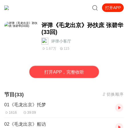
打开APP
评弹《毛龙出京》孙扶庶 张碧华
(33回)
评弹小客厅
1.67万
115
打
开
A
P
P，完整收听
节目(33)
切换顺序
01《毛龙出京》托梦
1616
39:09
02《毛龙出京》船访