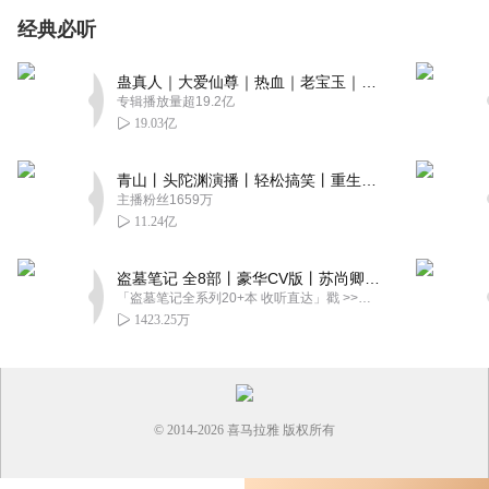
经典必听
蛊真人｜大爱仙尊｜热血｜老宝玉｜多人VIP免费有声剧
专辑播放量超19.2亿
19.03亿
青山丨头陀渊演播丨轻松搞笑丨重生穿越丨古代权谋丨VIP免费 | 多人有声剧
主播粉丝1659万
11.24亿
盗墓笔记 全8部丨豪华CV版丨苏尚卿&边江 领衔 多人有声剧丨冠声文化丨南派三叔
「盗墓笔记全系列20+本 收听直达」戳 >>改编自南派三叔同名作品，腾讯音乐娱乐集团出品，冠声文化制作，...
1423.25万
© 2014-
2026
喜马拉雅 版权所有