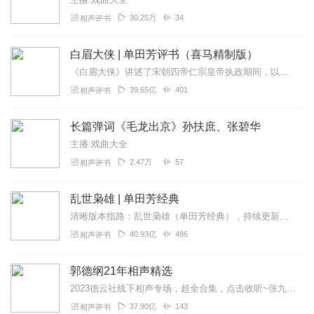
30.25万
34
相声评书
白眉大侠 | 单田芳评书（喜马精制版）
《白眉大侠》讲述了宋朝四帝仁宗皇帝执政期间，以徐良、白云瑞为书胆，包括七侠、大五义、小五义、小七杰等众开封府校尉，在八王赵德芳、包拯、颜查散等清官的支持下，为保...
39.65亿
401
相声评书
长篇弹词《毛龙出京》孙扶庶、张碧华
主播:戏曲大全
2.47万
57
相声评书
乱世枭雄 | 单田芳经典
清晰版本指路：乱世枭雄（单田芳经典），持续更新中《乱世枭雄》讲的是东北王张作霖和其子少帅张学良的传奇故事，是著名评书艺术家单田芳先生根据大量的历史材料和广为流传...
40.93亿
486
相声评书
郭德纲21年相声精选
2023德云社线下相声专场，超全合集，点击收听~张九龄2023年线下专场，全新上线~孟鹤堂2023年线下专场，爆笑收听~高峰栾云平2023年线下专场，超新首发~...
37.90亿
143
相声评书