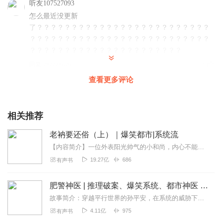
听友107527093
怎么最近没更新
了？？？？？？？？？？？？？？？？？？？？？？？？？
？？？？？？？？？？？？？？？？？？？？？？？？？？
？？？？？？？？？？？？？？？？？？？？？？
回复
2022-06-26
3
查看更多评论
苏苏_73i
我:。我的世界纪录保持者是我的世界纪录保持者是我的世界
纪录保持者为主。你是不是也不知道自己怎么办，，你是不
相关推荐
是也是我们家小姐姐了。你们都知道了吗这个综艺
老衲要还俗（上）｜爆笑都市|系统流
回复
2022-10-26
2
【内容简介】一位外表阳光帅气的小和尚，内心不能免俗的小和尚被无良系统给绑架了。从此之后，方正小主持带着他的几个逗比耍宝的徒弟展开一场爆笑之旅。【作者/主播简介】...
19.27亿
686
有声书
听友407945444
后宫吗我想要后宫。。。。
肥警神医 | 推理破案、爆笑系统、都市神医 | 多人有声剧（有声的紫襟）
回复
2022-07-14
1
故事简介：穿越平行世界的孙平安，在系统的威胁下成为了一名警察。为了能被开除，开开心心做一个神医。孙平安走上了一条大错不犯，小错不断的爆笑警察之路。声音出演：旁...
4.11亿
975
有声书
Demon_phi