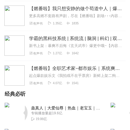
怎么不更新了 ， 。。。。。
【燃番啦】我只想安静的做个苟道中人｜爆笑&系统｜轻松魔道修仙｜精品多人有声剧 平分仙道
回复
2023-05-30
0
更多高燃不套路有声剧，尽在【燃番啦】剧场↑↑↑内容简介“叮咚！智能修真系统竭诚为您服务！”“我尼玛天津卫来的系统！？”裴凌深谙苟之一道，得到“智障”修真系统后...
1.35亿
1835
有声书
听友460073488
太棒了！太棒了！支持一下
学霸的黑科技系统 | 系统流 | 脑洞 | 科幻 | 双播
回复
2023-04-16
0
新书上架：暴爽不后悔《玄天武帝》爆更中哦~【内容简介】“系统，积分能兑钱吗？”“不能。”“干，那我要你何用！”“本系统能让你当上学爸，全人类爸爸的爸，你还要钱有...
1.27亿
1642
有声书
佬大鸽
AI语音没有灵魂啊！！！！
【燃番啦】全职艺术家−都市娱乐｜系统爽文｜肌肉人&菜鱼&二狗子领衔
回复
2022-05-26
5
起点爆款娱乐文《我拍戏不在乎票房》新鲜上架二狗子男主&菜鱼女主&肌肉人旁白｜娱乐明星｜系统爽文点击收听吧>>更多好听不套路的燃情有声剧，尽在燃番啦剧场↓每晚...
4.07亿
1541
有声书
听友406645605
无脑爽文，你一个身体孱弱的人对战一个剑修哪怕开了一
经典必听
门，也不可能跟李洛克一样看都看不清。
回复
2022-07-31
蛊真人｜大爱仙尊｜热血｜老宝玉｜多人VIP免费有声剧
3
专辑播放量超19.6亿
19.06亿