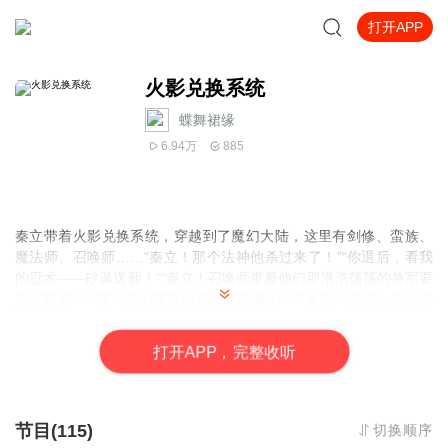
打开APP
火影兑换系统
蝶舞裙缘
6.94万
885
秦立带着火影兑换系统，穿越到了魔幻大陆，这里有剑修、蛮族、
魔法师、召唤师……“秦立！那个法神他杀过来了！”“你退后，看我
的忍术——砂瀑送葬！”“秦立！召唤师带着他们那浩浩荡荡的兽军要
来灭我们！”“哼！我的尾兽们也不是吃素的！”“秦立！蛮族之王说要
踏平我们？”“老子八门全开，他算毛线！”“秦立！魔神们说你是个妖
物，要替天行道！”“喂！都这时候了，你挖这些上古魔神的坟墓干
打
开
A
P
P，完整收听
啥！”“嘿嘿……秽土转生，你不懂。”……
节目(115)
切换顺序